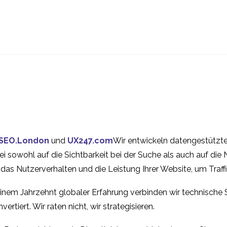
Auswirkungen des
Audit-Dienst für
Smartphone-Designs
Zugänglichkeit
30. Juli 2014
10 Juni 2016
1
auf die
Wie Sie Ihre mobile UX
Persistentes
Benutzerfreundlichkeit
verbessern können
Einkaufswagen
von Websites
31 Jan. 2018
24 Apr. 2015
2
Multiscreen-Ver
Mobile Browser vs.
Smartphones? S
Penetration mobiler
die Größe eine 
11 Feb. 2015
28 Nov. 2014
1
SEO.London
und
UX247.com
Wir entwickeln datengestützte
Geräte
Wie man
ei sowohl auf die Sichtbarkeit bei der Suche als auch auf di
Mobile Zugänglichkeit
Barrierefreiheit
, das Nutzerverhalten und die Leistung Ihrer Website, um Tra
18 Dez. 2013
1
13 Nov. 2019
gestaltet
inem Jahrzehnt globaler Erfahrung verbinden wir technische 
ertiert. Wir raten nicht, wir strategisieren.