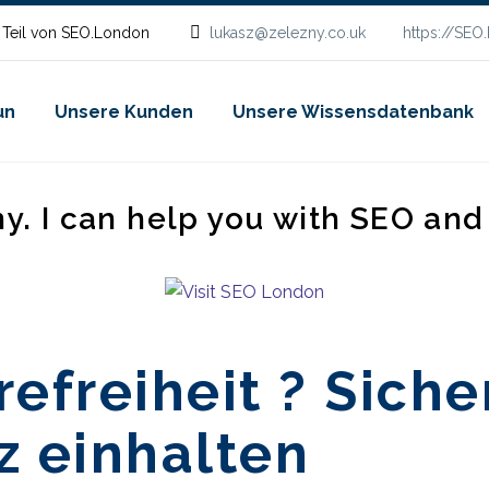
 Teil von SEO.London
lukasz@zelezny.co.uk
https://SEO
un
Unsere Kunden
Unsere Wissensdatenbank
ny. I can help you with SEO an
efreiheit ? Siche
z einhalten