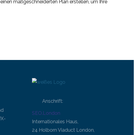
ns einen maßgeschneiderten Plan erstellen, um Ihre
Anschrift:
nd
SEO.London
UX-
Internationales Haus,
24 Holborn Viaduct London,