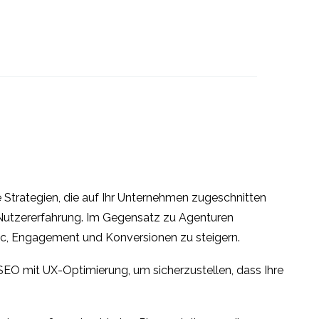
Prüfung der mobilen
Nutzbarkeit
22. März 2023
4
1
Was hat Blackberry bei
- und
der mobilen
07. Juli 2014
1
3
halten
Benutzererfahrung
pielt
Audit der
falsch gemacht?
Rolle?
Barrierefreiheit einer
27 Nov. 2013
4
0
 Strategien, die auf Ihr Unternehmen zugeschnitten
Website
e Nutzererfahrung. Im Gegensatz zu Agenturen
ffic, Engagement und Konversionen zu steigern.
1
SEO mit UX-Optimierung, um sicherzustellen, dass Ihre