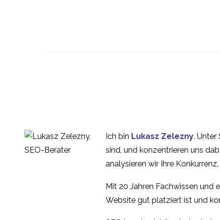
Mobile Suche und
Benutzerfreundlichkeit
22 Okt. 2013
1
Die
Benutzerfreundlichkeit
25. Juni 2014
0
von mobilen Menüs
Unscharfe Grenzen ?
Smartphone- und
18 Aug. 2014
3
Ich bin
Lukasz Zelezny
. Unter
Tablet-
Smartphone-Apps
sind, und konzentrieren uns dab
Benutzererfahrung
nutzbar machen
analysieren wir Ihre Konkurrenz
04 März 2015
1
Mit 20 Jahren Fachwissen und e
Website gut platziert ist und konv