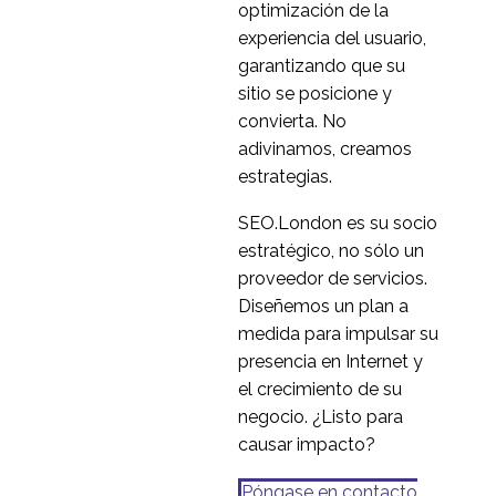
optimización de la
mapas de recorrido del
experiencia del usuario,
15 de noviembre de
0
cliente
garantizando que su
2017
Construir un caso de
sitio se posicione y
negocio para la UX
convierta. No
13 Sep 2017
2
adivinamos, creamos
El estado de la UX en la
estrategias.
industria del juego
SEO.London es su socio
13 mar 2019
1
online
estratégico, no sólo un
proveedor de servicios.
Diseñemos un plan a
medida para impulsar su
presencia en Internet y
el crecimiento de su
negocio. ¿Listo para
causar impacto?
Póngase en contacto