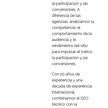
experiencia de los
la participación y las
23 de junio de 2020
1
usuarios de "no
conversiones. A
molestar".
Cómo la IA puede
diferencia de las
afectar a la experiencia
agencias, analizamos la
15 Ene 2020
1
del usuario
competencia, el
Lo que ocurrió en UX
comportamiento de la
tras la crisis financiera
audiencia y el
30 de julio de 2020
3
de 2007
rendimiento del sitio
Herramientas de
para impulsar el tráfico,
pruebas de usabilidad
la participación y las
03 Sep 2013
2
para móviles
conversiones.
Experiencia del usuario
Con 20 años de
en 2014
experiencia y una
29 Dic 2014
2
década de experiencia
La generación
internacional,
multipantalla
combinamos el SEO
15 de octubre de 2013
1
técnico con la
5 consejos para crear