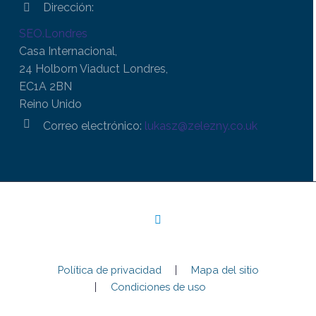
Dirección:


SEO.Londres
Casa Internacional,
24 Holborn Viaduct Londres,
EC1A 2BN
Reino Unido


Correo electrónico:
lukasz@zelezny.co.uk
Política de privacidad
Mapa del sitio
Condiciones de uso