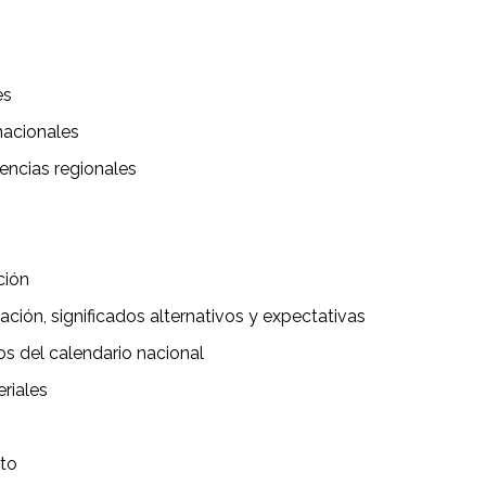
es
 nacionales
rencias regionales
ción
ción, significados alternativos y expectativas
cos del calendario nacional
riales
ato