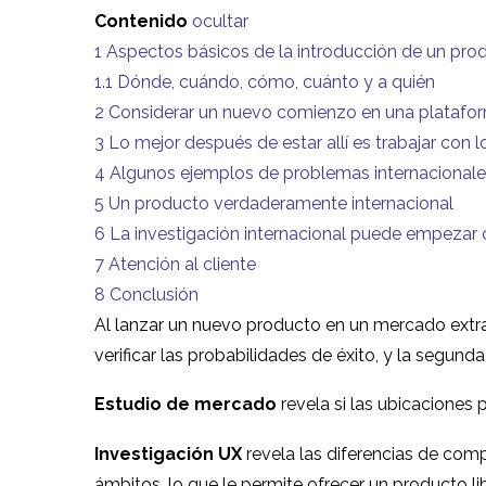
Contenido
ocultar
1
Aspectos básicos de la introducción de un pro
1.1
Dónde, cuándo, cómo, cuánto y a quién
2
Considerar un nuevo comienzo en una platafor
3
Lo mejor después de estar allí es trabajar con l
4
Algunos ejemplos de problemas internacionale
5
Un producto verdaderamente internacional
6
La investigación internacional puede empezar 
7
Atención al cliente
8
Conclusión
Al lanzar un nuevo producto en un mercado extran
verificar las probabilidades de éxito, y la segund
Estudio de mercado
revela si las ubicaciones
Investigación UX
revela las diferencias de com
ámbitos, lo que le permite ofrecer un producto l