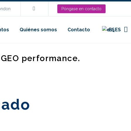
London
Póngase en contacto
ntos
Quiénes somos
Contacto
ES
d GEO performance.
cado