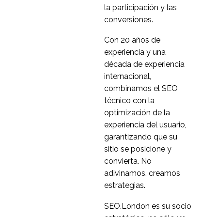
¿Recordarme? Cookies
la participación y las
persistentes para una
conversiones.
19 Dic 2014
1
mejor experiencia de
Con 20 años de
usuario
Vídeo y experiencia del
experiencia y una
usuario
década de experiencia
31 de octubre de 2014
4
internacional,
Fallo de diseño en el
combinamos el SEO
diseño web responsivo
técnico con la
04 Dic 2013
0
optimización de la
Experiencia de usuario
experiencia del usuario,
multiplataforma
garantizando que su
09 Jul 2013
5
sitio se posicione y
Mapa del recorrido del
convierta. No
cliente
adivinamos, creamos
01 Nov 2017
3
estrategias.
Búsqueda móvil y
experiencia del usuario
SEO.London es su socio
22 de octubre de 2013
1