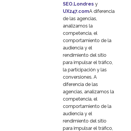
Lo que ocurrió en UX
SEO.Londres
y
tras la crisis financiera
UX247.com
A diferencia
30 de julio de 2020
3
de 2007
de las agencias,
Líneas borrosas ?
analizamos la
Experiencia de usuario
competencia, el
18 Ago 2014
3
de teléfonos
comportamiento de la
inteligentes y tabletas
Tecnología vestible: La
audiencia y el
experiencia social y del
rendimiento del sitio
16 Dic 2013
1
usuario
para impulsar el tráfico,
La usabilidad de los
la participación y las
menús para móviles
conversiones. A
25 de junio de 2014
0
diferencia de las
Desafíos de UX de la
agencias, analizamos la
RA
competencia, el
27 Sep 2017
1
comportamiento de la
Pruebas de usabilidad
audiencia y el
de casinos en Rusia
rendimiento del sitio
2
para impulsar el tráfico,