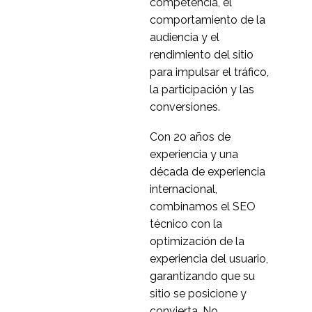
competencia, el
18 Abr 2018
3
comportamiento de la
Grupos focales -
audiencia y el
Buenas prácticas
rendimiento del sitio
05 Jun 2019
3
para impulsar el tráfico,
Cómo llevar a cabo
la participación y las
una clasificación de
conversiones.
25 Abr 2018
3
tarjetas
Con 20 años de
Construcción de filtros
experiencia y una
para pruebas de
década de experiencia
14 Nov 2018
3
usabilidad
internacional,
Las ventajas de los
combinamos el SEO
usuarios
técnico con la
03 Ene 2018
3
optimización de la
Cómo realizar un
experiencia del usuario,
recorrido cognitivo
garantizando que su
04 Abr 2018
3
sitio se posicione y
La diferencia entre la
convierta. No