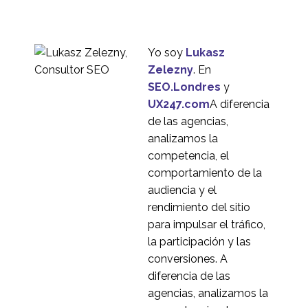
0
Servicio de Auditoría de
Accesibilidad
10 Jun 2016
4
Yo soy
Lukasz
Trucos y consejos para
Zelezny
. En
clasificar cartas
SEO.Londres
y
02 de mayo de 2018
2
UX247.com
A diferencia
Los mejores métodos
de las agencias,
de investigación de
analizamos la
21 de septiembre de
4
usuarios para su
competencia, el
2022
proyecto
comportamiento de la
Safestyle realiza un
audiencia y el
estudio de usuarios
rendimiento del sitio
2
antes de rediseñar su
para impulsar el tráfico,
sitio web
Errores comunes en la
la participación y las
investigación de
conversiones. A
16 Ene 2019
4
usuarios
diferencia de las
Tipos de clasificación
agencias, analizamos la
de tarjetas