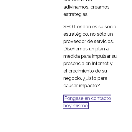
investigación de
adivinamos, creamos
25 de mayo de 2015
6
mercado y la
estrategias.
investigación de la
¿Qué es la prueba del
experiencia del usuario
árbol?
SEO.London es su socio
14 mar 2018
3
estratégico, no sólo un
proveedor de servicios.
Diseñemos un plan a
medida para impulsar su
presencia en Internet y
el crecimiento de su
negocio. ¿Listo para
causar impacto?
Póngase en contacto
hoy mismo