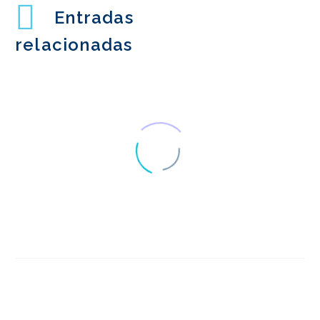
Entradas
relacionadas
Introducción a la
evaluación heurística
11 Abr 2018
2
La UX del
reconocimiento de voz
27 Nov 2019