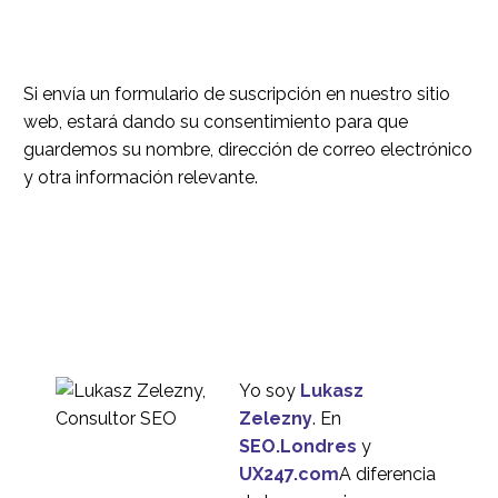
experiencia del usuario
microinteracción
06 oct 2023
4
Los mejores métodos
Si envía un formulario de suscripción en nuestro sitio
de investigación de
web, estará dando su consentimiento para que
21 de septiembre de
4
usuarios para su
guardemos su nombre, dirección de correo electrónico
2022
proyecto
y otra información relevante.
¿Es AxureRP la mejor
herramienta para la
05 Dic 2014
2
creación de
prototipos?
La importancia de crear
usuarios UX
Hace 30 años 2022
3
Yo soy
Lukasz
Zelezny
. En
SEO.Londres
y
UX247.com
A diferencia