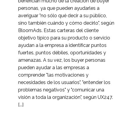
benefician mucho de la creación de buyer
evaluación heurística
personas, ya que pueden ayudarles a
11 Abr 2018
2
averiguar "no sólo qué decir a su público,
¿Qué es la prueba del
sino también cuándo y cómo decirlo", según
árbol?
BloomAds. Estas carteras del cliente
14 mar 2018
3
objetivo típico para su producto o servicio
Grupos focales -
ayudan a la empresa a identificar puntos
Buenas prácticas
fuertes, puntos débiles, oportunidades y
05 Jun 2019
3
amenazas. A su vez, los buyer personas
Errores comunes en la
pueden ayudar a las empresas a
investigación de
comprender "las motivaciones y
16 Ene 2019
4
usuarios
necesidades de los usuarios", "entender los
Cómo llevar a cabo
problemas negativos" y "comunicar una
una clasificación de
visión a toda la organización", según UX247.
25 Abr 2018
3
tarjetas
[...]
La diferencia entre la
investigación de
25 de mayo de 2015
6
mercado y la
investigación de la
Ejemplos de