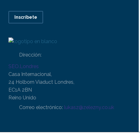
Inscríbete
Dirección:
SEO.Londres
Casa Internacional,
24 Holborn Viaduct Londres,
EC1A 2BN
Reino Unido
Correo electrónico:
lukasz@zelezny.co.uk