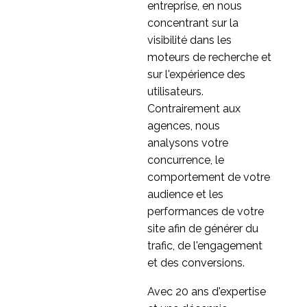
entreprise de
électronique : Impliquer
entreprise, en nous
26 Avr 2021
2
télécommunications
vos clients dans la
concentrant sur la
transformation
Recherche sur le
visibilité dans les
numérique
parcours de l'utilisateur
moteurs de recherche et
0
dans le secteur des
sur l'expérience des
services financiers
À l'écoute de vos
utilisateurs.
clients - La recherche
Contrairement aux
30 septembre 2020
0
en design dans la
agences, nous
transformation
Refonte du méga
analysons votre
numérique
menu d'un détaillant
concurrence, le
4
britannique de
comportement de votre
commerce
La transformation
audience et les
électronique
numérique sous un
performances de votre
24 octobre 2016
0
autre nom
site afin de générer du
trafic, de l'engagement
UX247 eGuide
et des conversions.
Impliquer vos clients
08 Avr 2021
0
dans la transformation
Avec 20 ans d'expertise
numérique
O2 mobile app Diary