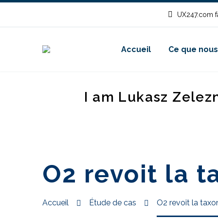
UX247.com fa
Accueil
Ce que nous
I am Lukasz Zelez
O2 revoit la 
Accueil
Étude de cas
O2 revoit la tax