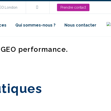
SEO.London
Prendre contact
ces
Qui sommes-nous ?
Nous contacter
d GEO performance.
utiques