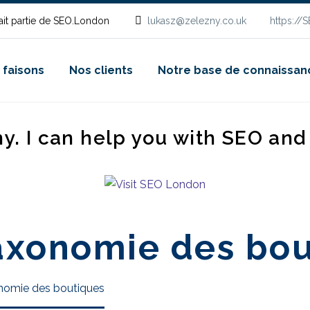
it partie de SEO.London
lukasz@zelezny.co.uk
https://
 faisons
Nos clients
Notre base de connaissan
ny. I can help you with SEO an
taxonomie des bo
onomie des boutiques