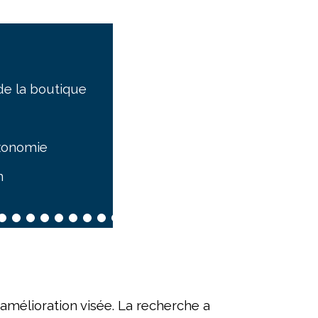
de la boutique
axonomie
n
'amélioration visée. La recherche a