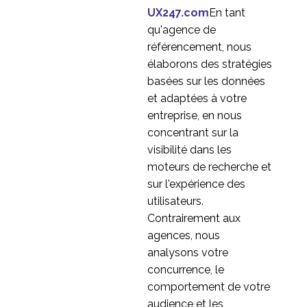
screeners pour les tests
UX247.com
En tant
14 Nov 2018
3
d'utilisabilité
qu'agence de
référencement, nous
élaborons des stratégies
basées sur les données
et adaptées à votre
entreprise, en nous
concentrant sur la
visibilité dans les
moteurs de recherche et
sur l'expérience des
utilisateurs.
Contrairement aux
agences, nous
analysons votre
concurrence, le
comportement de votre
audience et les