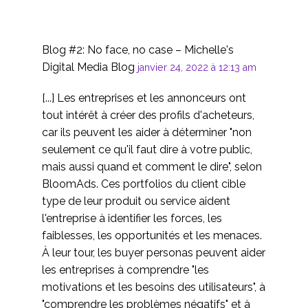
11 Avr 2018
2
Entretiens avec les
parties prenantes
Blog #2: No face, no case – Michelle's
06 mars 2019
3
Digital Media Blog
janvier 24, 2022 à 12:13 am
Idées fausses
[...] Les entreprises et les annonceurs ont
courantes sur la
tout intérêt à créer des profils d'acheteurs,
16 Jan 2019
4
recherche sur les
car ils peuvent les aider à déterminer "non
utilisateurs
Service de
seulement ce qu'il faut dire à votre public,
développement
mais aussi quand et comment le dire", selon
08 Juin 2016
3
Persona
BloomAds. Ces portfolios du client cible
Comment mener une
type de leur produit ou service aident
analyse cognitive
l'entreprise à identifier les forces, les
04 Avr 2018
3
(Cognitive
faiblesses, les opportunités et les menaces.
Walkthrough)
La RV dans la
À leur tour, les buyer personas peuvent aider
recherche sur les
les entreprises à comprendre "les
09 Jan 2019
3
utilisateurs
motivations et les besoins des utilisateurs", à
Groupes de discussion
"comprendre les problèmes négatifs" et à
- Meilleures pratiques