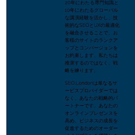
20年にわたる専門知識と
UXプロトタイプの一般
10年にわたるグローバル
的な落とし穴を克服す
な講演経験を活かし、技
22 8? 2018
1
る方法
術的なSEOとUXの最適化
UXデザインのROI
を融合させることで、お
19 7? 2023
1
客様のサイトのランクア
ップとコンバージョンを
AxureRPはプロトタイピ
お約束します。私たちは
ングに最適なツールで
推測するのではなく、戦
05 12? 2014
2
すか？
略を練ります。
より良いUXデザインの
ための5つのヒント
SEO.Londonは単なるサ
20 9? 2017
1
ービスプロバイダーでは
ステークホルダー・マ
なく、あなたの戦略的パ
ネジメント
ートナーです。あなたの
19 9? 2018
0
オンラインプレゼンスを
オンラインギャンブル
高め、ビジネスの成長を
業界におけるUXのあり
促進するためのオーダー
13 3? 2019
1
方