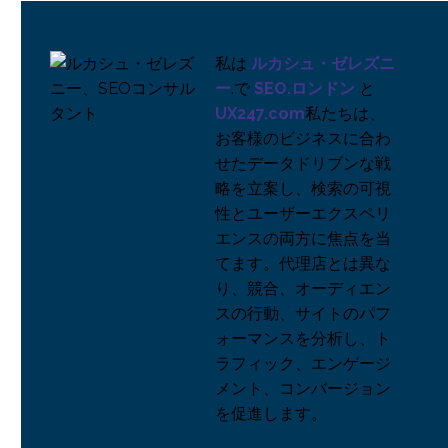
SaaSプラットフォーム
の効果的なUXデザイン
26 6? 2024
2
私は
ルカシュ・ゼレズニ
UXデザインにおけるス
ー
.で
SEO.ロンドン
と
トーリーボード
UX247.com
私たちは、
28 2? 2018
0
お客様のビジネスに合わ
UXデザインにおけるア
せたデータドリブンな戦
イコンの使い方
略を立案し、検索の可視
20 2? 2019
0
性とユーザーエクスペリ
UXデザイン・セキュリ
エンスの両方に焦点を当
ティ
てます。代理店とは異な
04 12? 2019
0
り、競合、オーディエン
予期せぬ振る舞いを実
スの行動、サイトのパフ
現するUXデザイン
ォーマンスを分析し、ト
16 10? 2019
0
ラフィック、エンゲージ
アジャイルUXを成功さ
メント、コンバージョン
せる方法
を促進します。
28 3? 2018
0