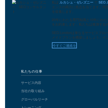
0
私は
ルカシュ・ゼレズニー
.で
SEO
28 2? 2018
エンスの両方に焦点を当てます。代
UXデザインにおけるアイコ
を促進します。
ンの使い方
0
20年にわたる専門知識と10年にわ
20 2? 2019
をお約束します。私たちは推測する
SEO.Londonは単なるサービ
メイドプランを構築しましょう。イ
今すぐご連絡を
私たちの仕事
サービス内容
当社の取り組み
グローバルリーチ
トレーニング