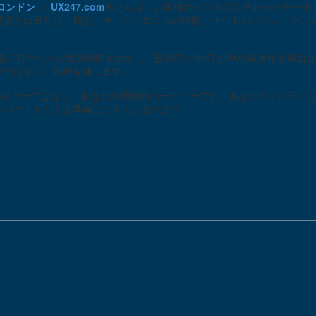
0
.ロンドン
と
UX247.com
私たちは、お客様のビジネスに合わせたデータ
17 6? 2020
15 4? 2020
理店とは異なり、競合、オーディエンスの行動、サイトのパフォーマン
プロトタイピングのメリッ
ステークホルダー
ト
メント
1
たるグローバルな講演経験を活かし、技術的なSEOとUXの最適化を融
16 5? 2018
19 9? 2018
のではなく、戦略を練ります。
スプロバイダーではなく、あなたの戦略的パートナーです。あなたのオンラ
ンパクトを与える準備はできていますか？