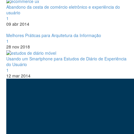
Abandono da cesta de comércio eletrônico e experiência do
usuário
1
09 abr 2014
Melhores Práticas para Arquitetura da Informação
1
28 nov 2018
Usando um Smartphone para Estudos de Diário de Experiência
do Usuário
1
12 mar 2014
Eu sou
Lukasz Zelezny
. Em
SEO.Londres
e
UX247.com
Com a nossa
equipe de especialistas,
criamos estratégias
orientadas por dados
adaptadas ao seu negócio,