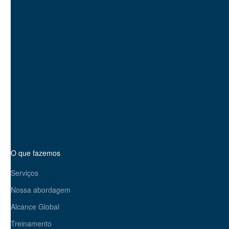
parceiro estratégico, não
apenas um prestador de
serviços. Vamos criar um
plano sob medida para
impulsionar sua presença
on-line e o crescimento de
seus negócios. Pronto para
causar impacto?
Entre em contato hoje
mesmo
O que fazemos
Serviços
Nossa abordagem
Alcance Global
Treinamento