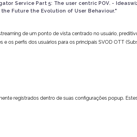
28 nov 2018
30 jul 2020
1
ator Service Part 5: The user centric POV. - Ideasw
Informação
financeira de 2
 the Future the Evolution of User Behaviour."
de streaming de um ponto de vista centrado no usuário, prediti
 e os perfis dos usuários para os principais SVOD OTT (Subscr
mente registrados dentro de suas configurações popup. Estes