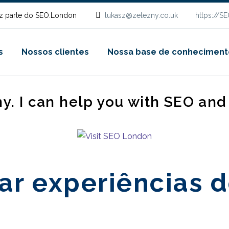
z parte do SEO.London
lukasz@zelezny.co.uk
https://S
s
Nossos clientes
Nossa base de conheciment
ny. I can help you with SEO an
r experiências d