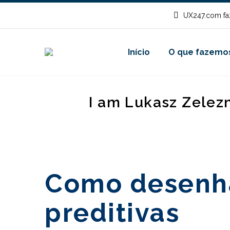
UX247.com fa
Início
O que fazemo
I am Lukasz Zelez
Como desenha
preditivas