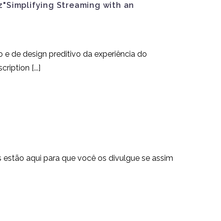
3
iz"Simplifying Streaming with an
007
vo e de design preditivo da experiência do
iption [...]
 estão aqui para que você os divulgue se assim