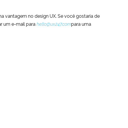
 uma vantagem no design UX. Se você gostaria de
ar um e-mail para
hello@ux247.com
para uma