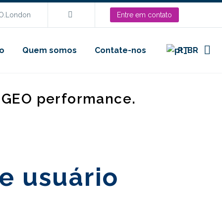
EO.London
Entre em contato
o
Quem somos
Contate-nos
PT
d GEO performance.
e usuário