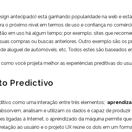
gn antecipado) está ganhando popularidade na web e está 
ara o próximo nível em termos de uso e confiança no comérc
 estão em uso há algum tempo; por exemplo, sites que rec
suas compras ou buscas anteriores. Outro exemplo são os 
de aluguel de automóveis, etc. Todos estes são baseados em
como você projeta melhor as experiências preditivas do usu
to Predictivo
editivo como uma interação entre três elementos;
aprendiz
 absorvem, analisam e utilizam os dados é capaz de produzir 
tes ligadas à Internet, o aprendizado da máquina permite qu
relação ao usuário e o projeto UX reúne os dois em um formato