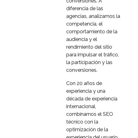
18 jul 2018
0
conversiones. A
diferencia de las
Usabilidad y psicología
agencias, analizamos la
11 Sep 2019
0
competencia, el
Optimización de la
comportamiento de la
conversión: 5 formas
audiencia y el
03 Jul 2013
5
en que la usabilidad
rendimiento del sitio
aporta valor
El comportamiento de
para impulsar el tráfico,
las aplicaciones
la participación y las
18 mar 2015
0
móviles es diferente
conversiones.
Qué es la investigación
Con 20 años de
de pruebas de
experiencia y una
30 de septiembre de
0
usabilidad
década de experiencia
2022
La generación
internacional,
multipantalla
combinamos el SEO
15 de octubre de 2013
1
técnico con la
Pruebas de usabilidad
optimización de la
del viaje hipotecario
experiencia del usuario,