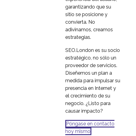
05 Abr 2017
0
garantizando que su
Pruebas de usabilidad
sitio se posicione y
en los formularios
convierta. No
22 mar 2017
0
adivinamos, creamos
Pruebas de usabilidad
estrategias.
de la cesta
SEO.London es su socio
29 mar 2017
0
estratégico, no sólo un
proveedor de servicios.
Diseñemos un plan a
medida para impulsar su
presencia en Internet y
el crecimiento de su
negocio. ¿Listo para
causar impacto?
Póngase en contacto
hoy mismo