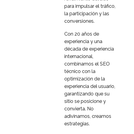
Qué es la investigación
para impulsar el tráfico,
de pruebas de
la participación y las
30 de septiembre de
0
usabilidad
conversiones.
2022
Aplicaciones de TV a la
Con 20 años de
carta ? ¿Quién gana en
experiencia y una
05 de mayo de 2014
0
usabilidad?
década de experiencia
El ROI de la usabilidad
internacional,
móvil
combinamos el SEO
22 Ene 2014
0
técnico con la
Tecnología vestible:
optimización de la
¿Ergonomía o
experiencia del usuario,
27 Jun 2014
0
usabilidad?
garantizando que su
Pruebas de usabilidad
sitio se posicione y
en los formularios
convierta. No
22 mar 2017
0
adivinamos, creamos
Principios de usabilidad
estrategias.
? Las 10 heurísticas de