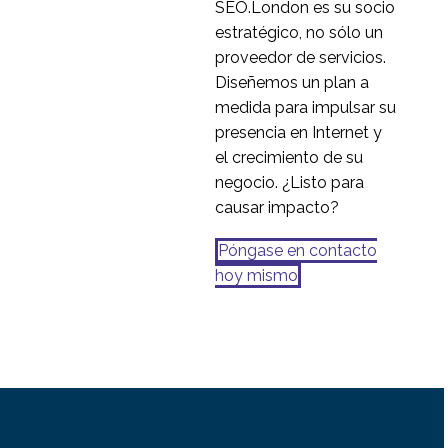
SEO.London es su socio
20 mar 2024
0
usabilidad de Jakob
estratégico, no sólo un
Nielsen para el diseño
proveedor de servicios.
de interfaces de
Diseñemos un plan a
usuario
medida para impulsar su
presencia en Internet y
el crecimiento de su
negocio. ¿Listo para
causar impacto?
Póngase en contacto
hoy mismo