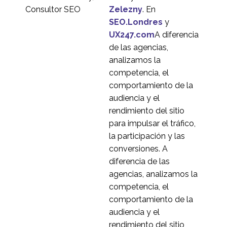
Zelezny
. En
Usabilidad y psicología
SEO.Londres
y
11 Sep 2019
0
UX247.com
A diferencia
Pruebas de usabilidad
de las agencias,
de la cesta
analizamos la
29 mar 2017
0
competencia, el
Cómo mejorar la
comportamiento de la
usabilidad de su
audiencia y el
21 Nov 2018
0
aplicación
rendimiento del sitio
Optimización de la
para impulsar el tráfico,
conversión: 5 formas
la participación y las
03 Jul 2013
5
en que la usabilidad
conversiones. A
aporta valor
La generación
diferencia de las
multipantalla
agencias, analizamos la
15 de octubre de 2013
1
competencia, el
Pruebas de usabilidad
comportamiento de la
del viaje hipotecario
audiencia y el
05 Abr 2017
0
rendimiento del sitio