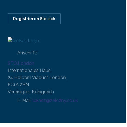
Registrieren Sie sich
Anschrift:
SEO.London
Internationales Haus,
24 Holborn Viaduct London,
EC1A 2BN
Vereinigtes Königreich
E-Mail:
lukasz@zelezny.co.uk