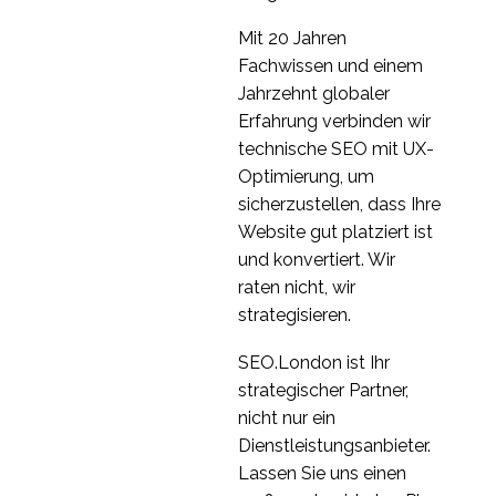
06 März 2019
3
Mit 20 Jahren
VR in der
Fachwissen und einem
Nutzerforschung
Jahrzehnt globaler
09 Jan. 2019
3
Erfahrung verbinden wir
Der Unterschied
technische SEO mit UX-
zwischen
Optimierung, um
25 Mai 2015
6
Marktforschung und
sicherzustellen, dass Ihre
User Experience
Häufige
Website gut platziert ist
Research
Missverständnisse in
und konvertiert. Wir
16 Jan. 2019
4
der Nutzerforschung
raten nicht, wir
Beispiele für
strategisieren.
Mikrointeraktion
06 Okt. 2023
4
SEO.London ist Ihr
Die besten Methoden
strategischer Partner,
der Nutzerforschung
nicht nur ein
21 Sep. 2022
4
für Ihr Projekt
Dienstleistungsanbieter.
Lassen Sie uns einen