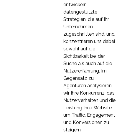
25 Apr. 2018
3
durchführt
entwickeln
Usability-Tests von
datengestützte
Software für mobile
Strategien, die auf Ihr
3
Anwendungen in
Unternehmen
Deutschland
Fokusgruppen -
zugeschnitten sind, und
Bewährte Verfahren
konzentrieren uns dabei
05 Juni 2019
3
sowohl auf die
Tipps und Tricks zum
Sichtbarkeit bei der
Sortieren von Karten
Suche als auch auf die
02 Mai 2018
2
Nutzererfahrung. Im
Die Vorteile von User
Gegensatz zu
Personas
Agenturen analysieren
03 Jan. 2018
3
wir Ihre Konkurrenz, das
Erstellung von
Nutzerverhalten und die
Screenern für Usability-
Leistung Ihrer Website,
14. November 2018
3
Tests
um Traffic, Engagement
Interviews mit
und Konversionen zu
Interessenvertretern
steigern.