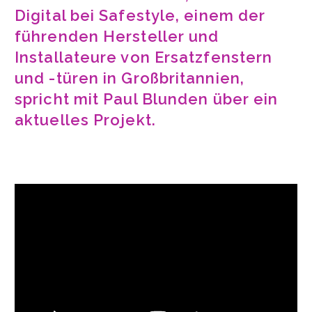
Digital bei Safestyle, einem der
führenden Hersteller und
Installateure von Ersatzfenstern
und -türen in Großbritannien,
spricht mit Paul Blunden über ein
aktuelles Projekt.