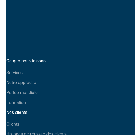
ligne et la croissance de
votre entreprise. Prêt à avoir
un impact ?
Prenez contact avec nous
dès aujourd'hui
Ce que nous faisons
Services
Notre approche
Portée mondiale
Formation
Nos clients
Clients
Histoires de réussite des clients