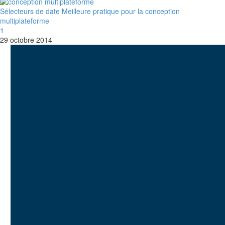
Sélecteurs de date Meilleure pratique pour la conception
multiplateforme
1
29 octobre 2014
Je suis
Lukasz Zelezny
. A
SEO.London
et
UX247.com
En tant
qu'agence de
référencement, nous
élaborons des stratégies
basées sur les données et
adaptées à votre entreprise,
en nous concentrant sur la
visibilité dans les moteurs de
recherche et sur
l'expérience des utilisateurs.
Contrairement aux agences,
nous analysons votre
concurrence, le
comportement de votre