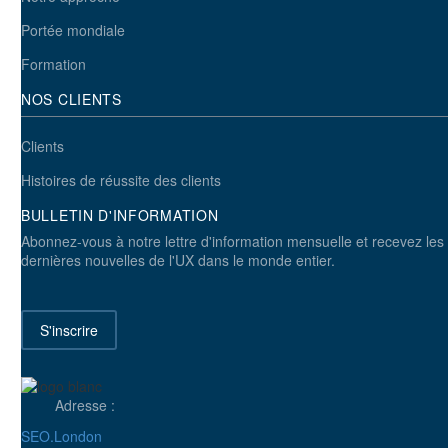
Portée mondiale
La différence entre l'étude de marché et l'étude de l'expérience
utilisateur
Formation
6
NOS CLIENTS
25 Mai 2015
Clients
Histoires de réussite des clients
BULLETIN D'INFORMATION
Abonnez-vous à notre lettre d'information mensuelle et recevez les
dernières nouvelles de l'UX dans le monde entier.
S'inscrire
Groupes de discussion - Meilleures pratiques
3
Adresse :
05 Juin 2019
SEO.London