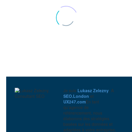
Je suis
Lukasz Zelezny
. A
SEO.London
et
UX247.com
En tant
qu'agence de
référencement, nous
élaborons des stratégies
basées sur les données et
Service de développement Persona
adaptées à votre entreprise,
3