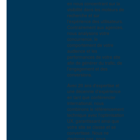
en nous concentrant sur la
08 Juin 2016
visibilité dans les moteurs de
recherche et sur
l'expérience des utilisateurs.
Contrairement aux agences,
nous analysons votre
concurrence, le
comportement de votre
audience et les
performances de votre site
afin de générer du trafic, de
l'engagement et des
conversions.
Avec 20 ans d'expertise et
une décennie d'expérience
Types de tri de cartes
en tant que conférencier
3
international, nous
18 Avr 2018
combinons le référencement
technique avec l'optimisation
UX, garantissant ainsi que
votre site se classe et se
convertisse. Nous ne
devinons pas, nous