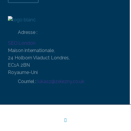
Adresse :
SEO.London
Maison internationale,
24 Holborn Viaduct Londres,
EC1A 2BN
Royaume-Uni
Courriel :
lukasz@zelezny.co.uk