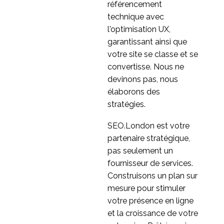
référencement
Capturer les
technique avec
expressions faciales
l'optimisation UX,
29 Avr 2021
0
lors d'une recherche sur
garantissant ainsi que
la conception mobile à
Pourquoi l'iPhone n'est
votre site se classe et se
l'aide de Zoom
pas le Graal de
convertisse. Nous ne
02 Déc 2013
3
l'expérience utilisateur
devinons pas, nous
mobile
élaborons des
stratégies.
SEO.London est votre
partenaire stratégique,
pas seulement un
fournisseur de services.
Construisons un plan sur
mesure pour stimuler
votre présence en ligne
et la croissance de votre