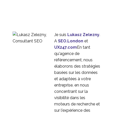
Expérience utilisateur
eCommerce ? Mega
30 Juin 2014
0
Drop Downs et Mobile
L'échec de la
conception d'un site
04 Déc 2013
0
web réactif
Je suis
Lukasz Zelezny
.
Le retour sur
A
SEO.London
et
investissement de
UX247.com
En tant
22 janvier 2014
0
l'ergonomie mobile
qu'agence de
Tests de convivialité
référencement, nous
des casinos en Russie
élaborons des stratégies
2
basées sur les données
Améliorer l'expérience
et adaptées à votre
des utilisateurs mobiles
entreprise, en nous
13 janvier 2014
0
grâce au Responsive
concentrant sur la
Web Design
Test d'utilisabilité
visibilité dans les
mobile
moteurs de recherche et
22 mars 2023
1
sur l'expérience des