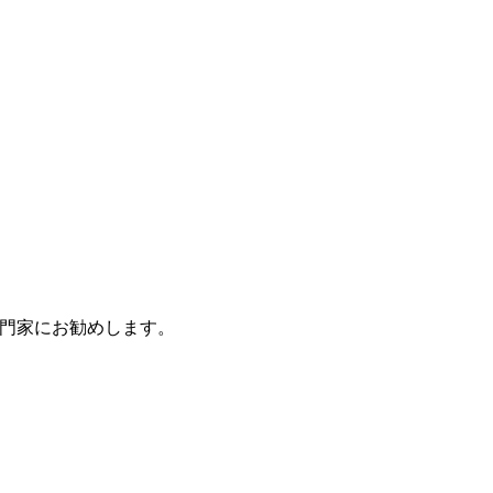
イル・ユーザー・エクスペリ
モバイルのユー
ス：あなたのビジネスにモバ
クスペリエンス
013
11 11? 2015
0
プリが必要ない理由！ (?)
ト内検索が重要
マルチプラットフォー
モバイルのユー
イルユーザー体験の向上モバ
ムのeコマース戦略に
クスペリエンス
アプリにNOを突きつけよう
30 5? 2014
28 4? 2014
0
は、レスポンシブデザ
ュリティ
イルアプリのバンドワゴン
タイニーデータモバイ
iPhoneがモバ
インが適しているので
あらゆるベルを携えて街に乗
ルのユーザーエクスペ
ザーエクスペリ
しょうか？
んできた。
09 12? 2013
02 12? 2013
0
リエンスとアナリティ
の聖杯でない理
クス
門家にお勧めします。