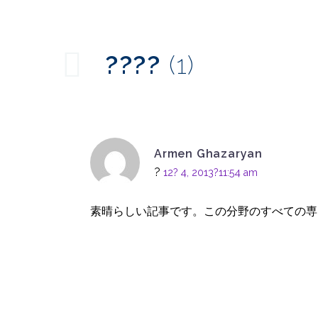
eコマースのユーザーエ
モバ
クスペリエンス ?メガド
エン
30 6? 2014
17 9? 2
0
ロップダウンとモバイ
イルア
????
(1)
レスポンシブWebデザ
ル
モバ
インにおけるモバイル
イル
13 1? 2014
0
ユーザーエクスペリエ
モバ
モバイルサイトが失敗
ンスの向上
が、
する理由 - モバイルユー
り込
30 7? 2013
4
Armen Ghazaryan
ザビリティの問題点
?
12? 4, 2013?11:54 am
素晴らしい記事です。この分野のすべての専