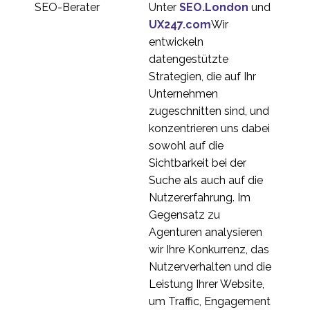
Interview-Reihe:
Unter
SEO.London
und
Einblicke in die UX-
UX247.com
Wir
2
Branche mit Nacho
entwickeln
Madrid
Interview-Reihe:
datengestützte
Einblicke in die UX-
Strategien, die auf Ihr
1
Branche mit William
Unternehmen
Hudson
Interview-Reihe:
zugeschnitten sind, und
Einblicke in die UX-
konzentrieren uns dabei
1
Branche mit Judith
sowohl auf die
Fellowes
Interview-Reihe: UX-
Sichtbarkeit bei der
Brancheneinblicke mit
Suche als auch auf die
1
Adriano Schmidt
Nutzererfahrung. Im
Interview-Reihe:
Gegensatz zu
Einblicke in die UX-
Agenturen analysieren
1
Branche mit Glenn
wir Ihre Konkurrenz, das
Veugen
Interview-Reihe:
Nutzerverhalten und die
Einblicke in die UX-
Leistung Ihrer Website,
1
Branche mit Ian Pardoe
um Traffic, Engagement