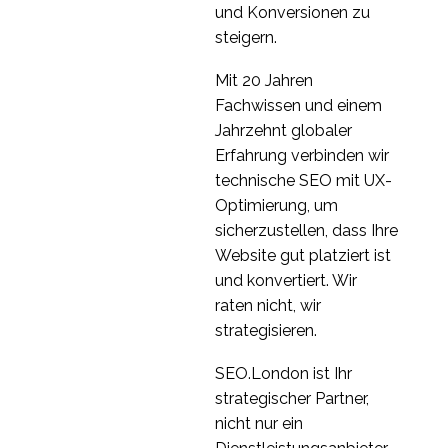
Warum Usability-
und Konversionen zu
Experten Vielfalt
steigern.
22 Aug. 2016
0
brauchen
Mit 20 Jahren
Interview-Reihe:
Fachwissen und einem
Einblicke in die UX-
Jahrzehnt globaler
1
Branche mit Hina Elton
Erfahrung verbinden wir
technische SEO mit UX-
Optimierung, um
sicherzustellen, dass Ihre
Website gut platziert ist
und konvertiert. Wir
raten nicht, wir
strategisieren.
SEO.London ist Ihr
strategischer Partner,
nicht nur ein