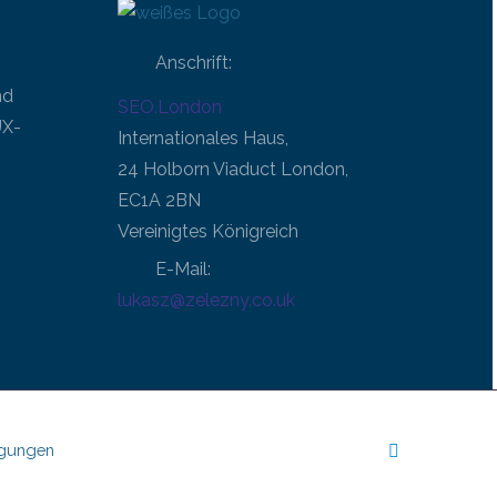
Anschrift:
nd
SEO.London
UX-
Internationales Haus,
24 Holborn Viaduct London,
EC1A 2BN
Vereinigtes Königreich
E-Mail:
lukasz@zelezny.co.uk
gungen