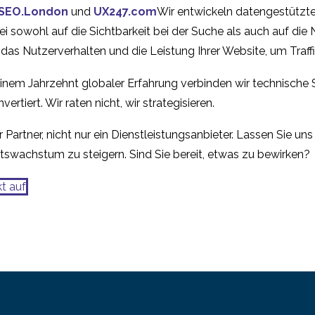
08 Nov. 2017
1
SEO.London
und
UX247.com
Wir entwickeln datengestützte
Branche mit Glenn
erstellt
Wie Sie Ihre mobile UX
Wie AI die
ei sowohl auf die Sichtbarkeit bei der Suche als auch auf di
Veugen
verbessern können
Nutzererfahrun
, das Nutzerverhalten und die Leistung Ihrer Website, um Tra
31 Jan. 2018
15 Jan. 2020
2
beeinflussen ka
inem Jahrzehnt globaler Erfahrung verbinden wir technische 
ertiert. Wir raten nicht, wir strategisieren.
 Partner, nicht nur ein Dienstleistungsanbieter. Lassen Sie u
tswachstum zu steigern. Sind Sie bereit, etwas zu bewirken?
t auf