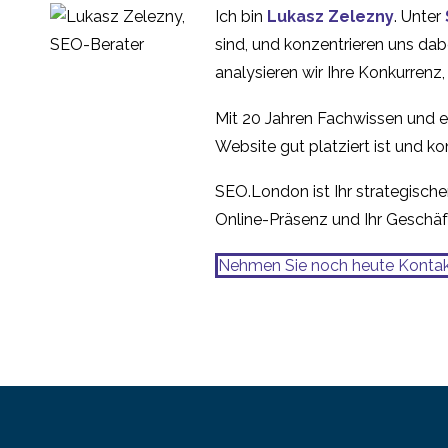
28 Apr. 2014
0
Ich bin
Lukasz Zelezny
. Unter
und Sicherheit
Erinnern Sie sich an
sind, und konzentrieren uns dab
mich? Dauerhafte
analysieren wir Ihre Konkurrenz
19 Dez. 2014
1
Cookies für eine
Mit 20 Jahren Fachwissen und e
bessere
Website gut platziert ist und konv
Benutzererfahrung
SEO.London ist Ihr strategischer
Online-Präsenz und Ihr Geschäf
Nehmen Sie noch heute Kontak