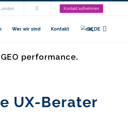
.London
Kontakt aufnehmen
k
Wer wir sind
Kontakt
DE
d GEO performance.
he UX-Berater