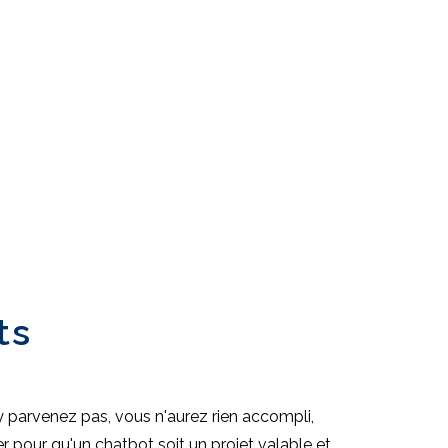
ts
n'y parvenez pas, vous n'aurez rien accompli,
er pour qu'un chatbot soit un projet valable et