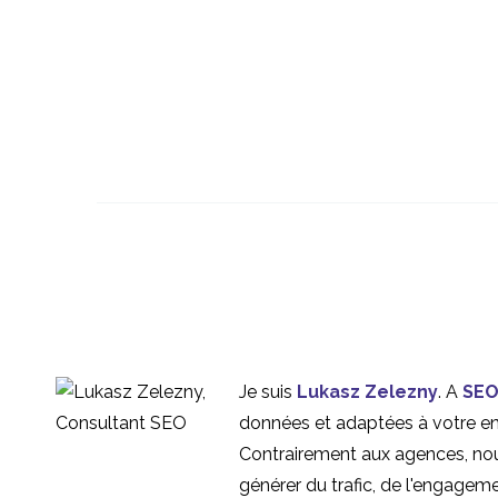
Les erreurs
d'ergonomie les plus
31 mai 2017
0
courantes dans les
Concevoir de meilleurs
chatbots
Chatbots
02 Août 2017
0
Comment l'IA peut-elle
influencer l'expérience
15 janvier 2020
1
Je suis
Lukasz Zelezny
. A
SEO
des utilisateurs ?
données et adaptées à votre entr
Contrairement aux agences, nou
générer du trafic, de l'engagem