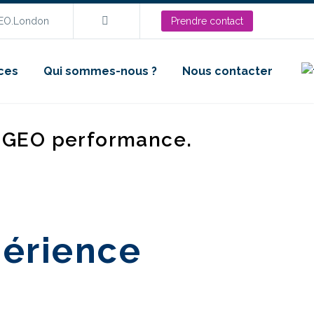
SEO.London
Prendre contact
ces
Qui sommes-nous ?
Nous contacter
d GEO performance.
périence