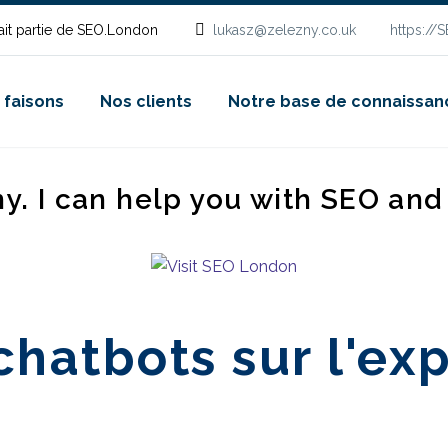
it partie de SEO.London
lukasz@zelezny.co.uk
https://
 faisons
Nos clients
Notre base de connaissan
ny. I can help you with SEO an
chatbots sur l'ex