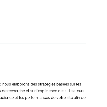
ificielle
Comment les chatbots
ommerce
peuvent aider votre
09 Août 2017
0
0
entreprise
icielle
Rendre les chatbots
X
utilisables
14 Juin 2017
0
0
istiques
Conception d'une
conversation avec un
24 Mai 2017
0
0
 nous élaborons des stratégies basées sur les
chatbot
de recherche et sur l'expérience des utilisateurs.
ience et les performances de votre site afin de