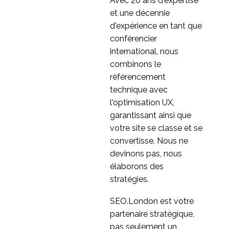
Avec 20 ans d'expertise
les examens
Bonmarche - Test
et une décennie
d'utilisabilité ?
d'utilisabilité
d'expérience en tant que
3
multiplateforme
conférencier
Les multiples facettes
international, nous
des tests d'utilisabilité
combinons le
15 mars 2017
1
référencement
Holland & Barrett - Test
technique avec
d'utilisabilité du
l'optimisation UX,
3
Responsive Web
garantissant ainsi que
Design
Recherche basée sur
votre site se classe et se
les tâches : la voie à
convertisse. Nous ne
25 Avr 2014
1
suivre pour l'utilisabilité
devinons pas, nous
des sites web
élaborons des
stratégies.
SEO.London est votre
partenaire stratégique,
pas seulement un