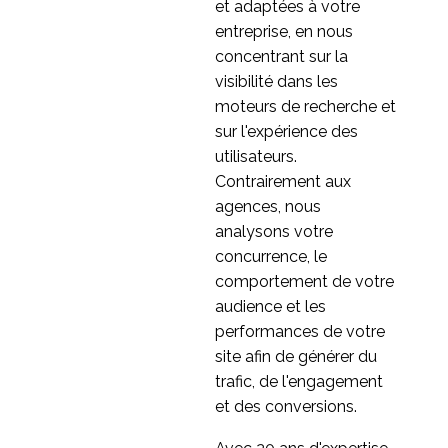
Test de convivialité
et adaptées à votre
d'entreprise à entreprise
entreprise, en nous
26 Sep 2016
1
concentrant sur la
Qu'est-ce que la
visibilité dans les
recherche sur les tests
moteurs de recherche et
30 septembre 2022
0
d'utilisabilité ?
sur l'expérience des
La recherche UX à
utilisateurs.
distance est-elle une
Contrairement aux
15 Mai 2020
2
alternative valable à la
agences, nous
modération en
Tests d'utilisabilité
analysons votre
personne ?
modérés à distance
concurrence, le
27 Juin 2018
0
comportement de votre
5 conseils pour les
audience et les
tests d'utilisabilité à
performances de votre
20 Juin 2014
0
domicile
site afin de générer du
Pourquoi ne pas
trafic, de l'engagement
interrompre le
et des conversions.
13 Août 2013
0
développement pour