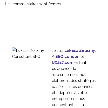
d'entreprise à entreprise
Les commentaires sont fermés.
26 Sep 2016
1
Test d'utilisabilité sans
modérateur
03 Mai 2017
1
Tests de convivialité
modérés
20 Avr 2023
1
Je suis
Lukasz Zelezny
.
Test de convivialité de
A
SEO.London
et
l'intranet
UX247.com
En tant
05 Sep 2016
1
qu'agence de
Quel est le coût de
référencement, nous
l'absence de tests
élaborons des stratégies
03 Juil 2019
0
d'utilisabilité ?
basées sur les données
Comment utiliser
et adaptées à votre
correctement les
entreprise, en nous
26 Mai 2021
0
plateformes de
concentrant sur la
recherche en ligne