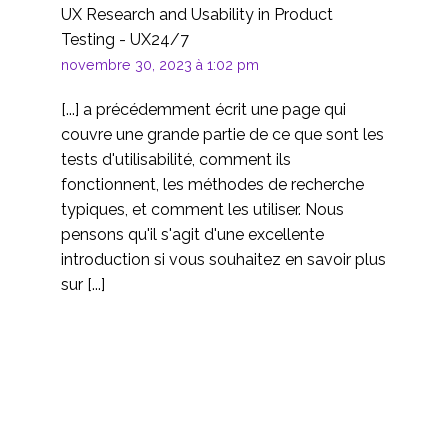
est capable de le
distance est-elle une
UX Research and Usability in Product
15 Mai 2020
2
pénétrer.
alternative valable à la
Testing - UX24/7
modération en
Test de convivialité de
novembre 30, 2023 à 1:02 pm
personne ?
mon compte
[...] a précédemment écrit une page qui
12 Avr 2017
0
couvre une grande partie de ce que sont les
Utilisabilité et
tests d'utilisabilité, comment ils
psychologie
fonctionnent, les méthodes de recherche
11 Sep 2019
0
typiques, et comment les utiliser. Nous
La génération multi-
pensons qu'il s'agit d'une excellente
écrans
introduction si vous souhaitez en savoir plus
15 octobre 2013
1
sur [...]
Optimisation de la
conversion : 5 façons
03 Juil 2013
5
dont la facilité
d'utilisation ajoute de la
Le laboratoire
valeur
d'utilisabilité est-il mort
23 Mai 2014
0
?
Test de convivialité