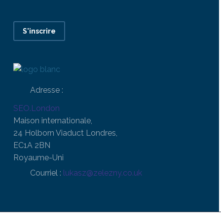
S'inscrire
Adresse :
SEO.London
Maison internationale,
24 Holborn Viaduct Londres,
EC1A 2BN
Royaume-Uni
Courriel :
lukasz@zelezny.co.uk