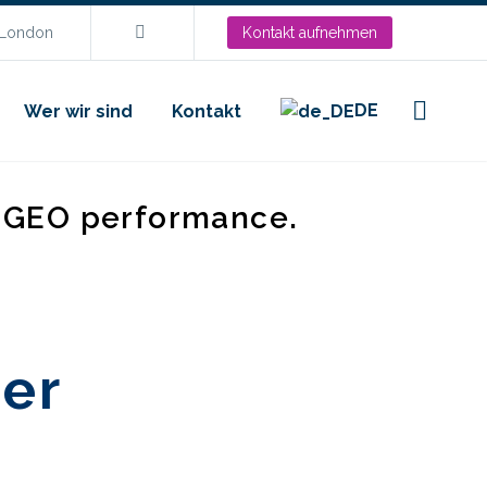
.London
Kontakt aufnehmen
DE
Wer wir sind
Kontakt
d GEO performance.
der