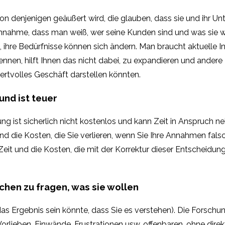
von denjenigen geäußert wird, die glauben, dass sie und ihr U
ie Annahme, dass man weiß, wer seine Kunden sind und was sie 
 ihre Bedürfnisse können sich ändern. Man braucht aktuelle I
nnen, hilft Ihnen das nicht dabei, zu expandieren und andere
ertvolles Geschäft darstellen könnten.
und ist teuer
g ist sicherlich nicht kostenlos und kann Zeit in Anspruch n
nd die Kosten, die Sie verlieren, wenn Sie Ihre Annahmen falsc
eit und die Kosten, die mit der Korrektur dieser Entscheidun
chen zu fragen, was sie wollen
das Ergebnis sein könnte, dass Sie es verstehen). Die Forschun
rlieben, Einwände, Frustrationen usw. offenbaren, ohne dire