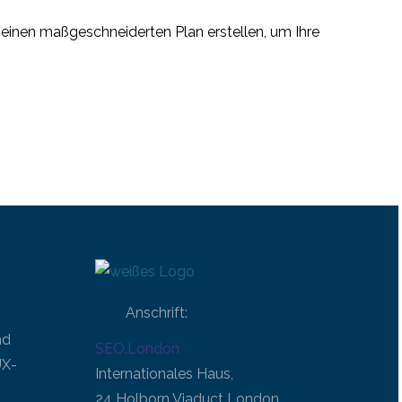
ns einen maßgeschneiderten Plan erstellen, um Ihre
Anschrift:
nd
SEO.London
UX-
Internationales Haus,
24 Holborn Viaduct London,