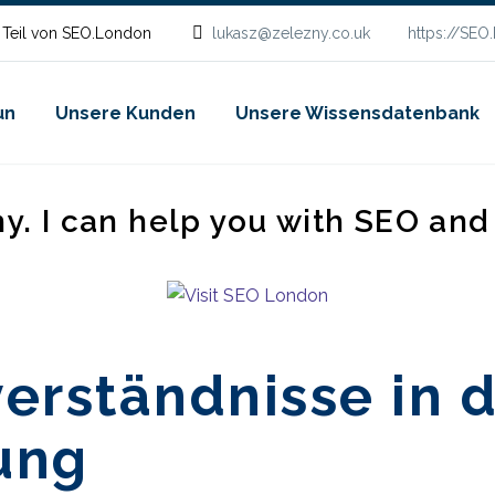
 Teil von SEO.London
lukasz@zelezny.co.uk
https://SEO
un
Unsere Kunden
Unsere Wissensdatenbank
ny. I can help you with SEO an
erständnisse in 
ung