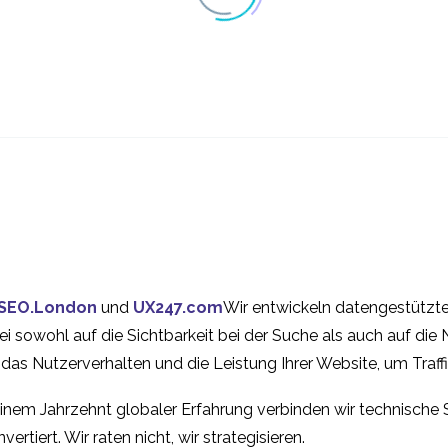
Erstellung von
Fokusgruppen -
Screenern für Usability-
Bewährte Verfa
14. November 2018
05 Juni 2019
3
Tests
Arten der
Der Unterschie
Kartensortierung
zwischen
18 Apr. 2018
25 Mai 2015
3
Marktforschung
Wie man eine
Durchführung e
User Experienc
Kartensortierung
kognitiven
Research
25 Apr. 2018
04 Apr. 2018
3
SEO.London
und
UX247.com
Wir entwickeln datengestützte
durchführt
Walkthroughs
Audit-Dienst für
Die besten Me
ei sowohl auf die Sichtbarkeit bei der Suche als auch auf di
Zugänglichkeit
der Nutzerfors
, das Nutzerverhalten und die Leistung Ihrer Website, um Tra
10 Juni 2016
21 Sep. 2022
4
für Ihr Projekt
inem Jahrzehnt globaler Erfahrung verbinden wir technische 
ertiert. Wir raten nicht, wir strategisieren.