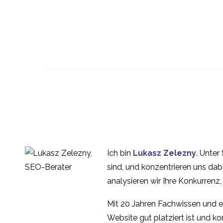
Persona Development
Service
08 Juni 2016
3
Beispiele für
Mikrointeraktion
06 Okt. 2023
4
Ist AxureRP das beste
Tool für das
05 Dez. 2014
2
Ich bin
Lukasz Zelezny
. Unter
Prototyping?
Interviews mit
sind, und konzentrieren uns dab
Interessenvertretern
analysieren wir Ihre Konkurrenz
06 März 2019
3
Mit 20 Jahren Fachwissen und e
Website gut platziert ist und konv