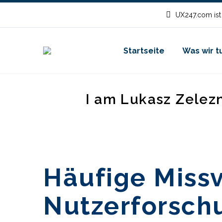
UX247.com ist
Startseite
Was wir t
I am Lukasz Zelez
Häufige Missv
Nutzerforsch