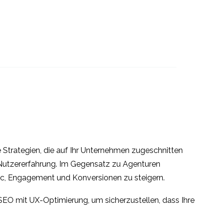
Die Vorteile von User
hren
Personas
03 Jan. 2018
3
3
d
VR in der
Nutzerforschung
09 Jan. 2019
6
3
 und
ines
Eine Einführung in die
e
heuristische Bewertung
11 Apr. 2018
3
2
 Strategien, die auf Ihr Unternehmen zugeschnitten
thoden
e Nutzererfahrung. Im Gegensatz zu Agenturen
chung
ffic, Engagement und Konversionen zu steigern.
4
SEO mit UX-Optimierung, um sicherzustellen, dass Ihre