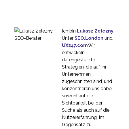
entwerfen
02 Aug. 2017
0
Wie Chatbots Ihrem
Unternehmen helfen
09 Aug. 2017
0
können
Ich bin
Lukasz Zelezny
.
Sprach- und KI-
Unter
SEO.London
und
Assistenten
UX247.com
Wir
13 Juni 2018
0
entwickeln
Künstliche Intelligenz
datengestützte
(AI) im Einzelhandel
Strategien, die auf Ihr
17 Jan. 2018
0
Unternehmen
Der Einfluss von
zugeschnitten sind, und
Chatbots auf die
konzentrieren uns dabei
07 Juni 2017
0
Nutzererfahrung
sowohl auf die
Wie AI die
Sichtbarkeit bei der
Nutzererfahrung
Suche als auch auf die
15 Jan. 2020
1
beeinflussen kann
Nutzererfahrung. Im
Chatbots nutzbar
Gegensatz zu