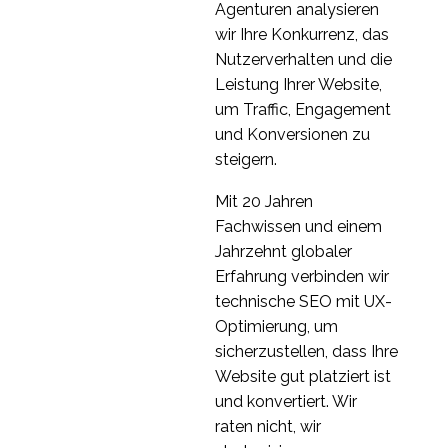
machen
Agenturen analysieren
14 Juni 2017
0
wir Ihre Konkurrenz, das
Warum Chatbots
Nutzerverhalten und die
scheitern
Leistung Ihrer Website,
21 Juni 2017
0
um Traffic, Engagement
Künstliche Intelligenz
und Konversionen zu
(KI) & UX-Design
steigern.
10 Jan. 2018
0
Mit 20 Jahren
Wie man Bots
Fachwissen und einem
effektiver einsetzt
Jahrzehnt globaler
26 Juli 2017
0
Erfahrung verbinden wir
Häufige UX-Fehler bei
technische SEO mit UX-
Chatbots
Optimierung, um
31 Mai 2017
0
sicherzustellen, dass Ihre
Website gut platziert ist
und konvertiert. Wir
raten nicht, wir