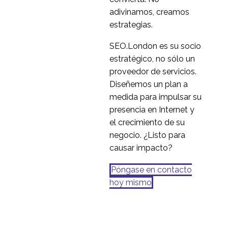
entre empresas
adivinamos, creamos
26 Sep 2016
1
estrategias.
¿Investigación de
usuarios en laboratorio
SEO.London es su socio
23 Jun 2014
1
o a distancia? ¿Qué
estratégico, no sólo un
debe hacer?
proveedor de servicios.
Diseñemos un plan a
medida para impulsar su
presencia en Internet y
el crecimiento de su
negocio. ¿Listo para
causar impacto?
Póngase en contacto
hoy mismo