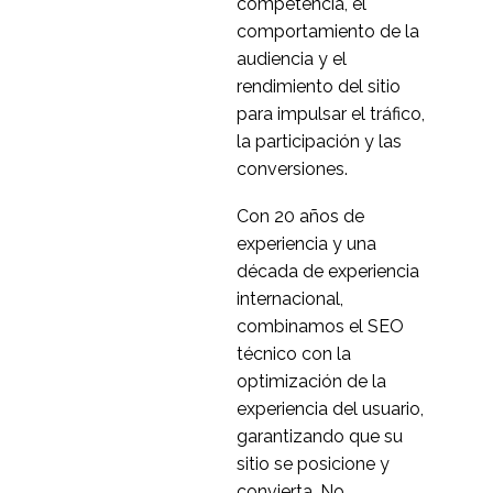
competencia, el
03 Sep 2013
2
para móviles
comportamiento de la
¿Por qué no se utilizan
audiencia y el
más las pruebas de
rendimiento del sitio
17 de octubre de 2016
0
usabilidad?
para impulsar el tráfico,
Por qué no debe
la participación y las
detener el desarrollo
conversiones.
13 Ago 2013
0
por las revisiones de
Con 20 años de
usabilidad
Holland & Barrett -
experiencia y una
Pruebas de usabilidad
década de experiencia
3
del diseño web
internacional,
adaptable
Por qué fracasan los
combinamos el SEO
sitios web para móviles
técnico con la
30 de julio de 2013
4
- Problemas de
optimización de la
usabilidad móvil
Uso de un participante
experiencia del usuario,
adicional en las
garantizando que su
01 Mar 2017
0
pruebas de usabilidad
sitio se posicione y
Pruebas de usabilidad
convierta. No