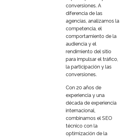
23 mar 2020
2
la investigación de UX a
conversiones. A
distancia
¿Investigación UX vs.
diferencia de las
consultoría UX? ¿Cuál
agencias, analizamos la
14 de septiembre de
2
es la diferencia?
competencia, el
2022
comportamiento de la
Confiar en el
audiencia y el
moderador de
rendimiento del sitio
07 Sep 2016
0
usabilidad
para impulsar el tráfico,
Los préstamos LIBOR
la participación y las
y su futuro en línea
conversiones.
0
Con 20 años de
Por qué las pruebas de
experiencia y una
usuario son esenciales
década de experiencia
22 Ene 2020
0
para el desarrollo de
internacional,
productos digitales
Por qué la UX es
combinamos el SEO
importante para las
técnico con la
07 mar 2022
2
empresas
optimización de la
Qué es la investigación