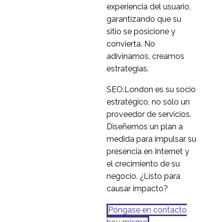
experiencia del usuario,
de pruebas de
garantizando que su
30 de septiembre de
0
usabilidad
2022
sitio se posicione y
Lo que aprendimos
convierta. No
durante una reciente
adivinamos, creamos
15 de julio de 2020
6
investigación de UX en
estrategias.
China
Pruebas de usabilidad
SEO.London es su socio
entre empresas
estratégico, no sólo un
26 Sep 2016
1
proveedor de servicios.
Diseñemos un plan a
medida para impulsar su
presencia en Internet y
el crecimiento de su
negocio. ¿Listo para
causar impacto?
Póngase en contacto