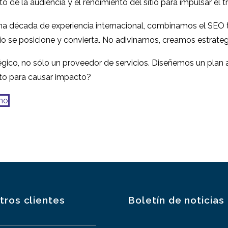
no moderadas
participantes pa
e la audiencia y el rendimiento del sitio para impulsar el trá
03 de mayo de 2017
29 Ago 2018
1
investigación U
na década de experiencia internacional, combinamos el SEO té
tio se posicione y convierta. No adivinamos, creamos estrateg
ico, no sólo un proveedor de servicios. Diseñemos un plan a
sto para causar impacto?
mo
tros clientes
Boletín de noticias