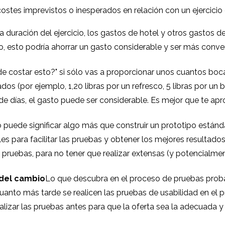
ostes imprevistos o inesperados en relación con un ejercicio 
a duración del ejercicio, los gastos de hotel y otros gastos
ajo, esto podría ahorrar un gasto considerable y ser más conven
 costar esto?" si sólo vas a proporcionar unos cuantos boca
dos (por ejemplo, 1,20 libras por un refresco, 5 libras por un 
e días, el gasto puede ser considerable. Es mejor que te apro
 puede significar algo más que construir un prototipo están
les para facilitar las pruebas y obtener los mejores resultado
pruebas, para no tener que realizar extensas (y potencialm
 del cambio
Lo que descubra en el proceso de pruebas proba
uanto más tarde se realicen las pruebas de usabilidad en el
ealizar las pruebas antes para que la oferta sea la adecuada 