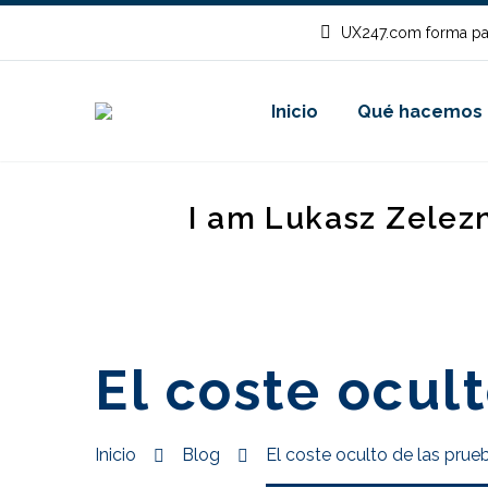
UX247.com forma pa
Inicio
Qué hacemos
I am Lukasz Zelez
El coste ocul
Inicio
Blog
El coste oculto de las prue