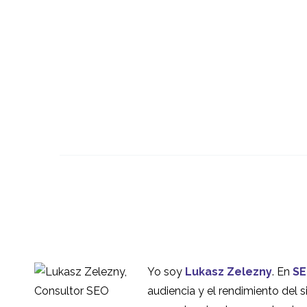
Qué es la investigación
de pruebas de
30 de septiembre de
0
usabilidad
2022
¿Por qué no se utilizan
más las pruebas de
17 de octubre de 2016
0
Yo soy
Lukasz Zelezny
. En
SE
usabilidad?
Uso de un participante
audiencia y el rendimiento del si