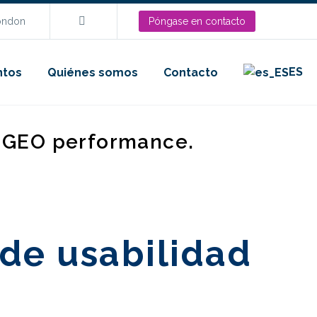
London
Póngase en contacto
ES
ntos
Quiénes somos
Contacto
d GEO performance.
 de usabilidad