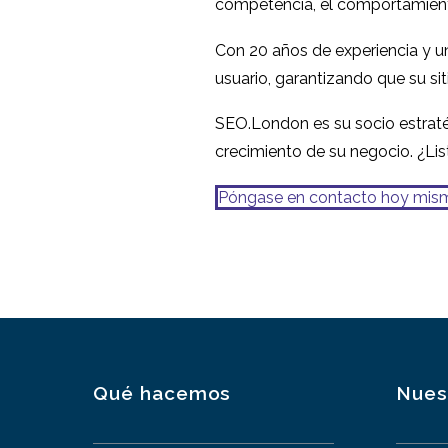
adicional en las
competencia, el comportamiento d
01 Mar 2017
0
pruebas de usabilidad
Con 20 años de experiencia y u
usuario, garantizando que su si
SEO.London es su socio estratég
crecimiento de su negocio. ¿Li
Póngase en contacto hoy mis
Qué hacemos
Nues