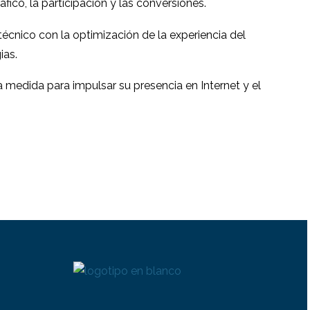
ra la
para agencias
fico, la participación y las conversiones.
08 mar 2017
0
1
X
cnico con la optimización de la experiencia del
ias.
 medida para impulsar su presencia en Internet y el