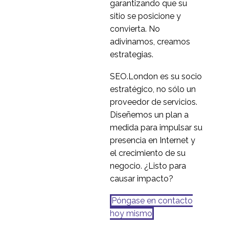
garantizando que su
2022
por qué no? Sigue
sitio se posicione y
¿Es la investigación UX
siendo el mayor del
convierta. No
a distancia una
mundo en términos
adivinamos, creamos
15 de mayo de 2020
2
alternativa válida a la
monetarios y ofrece un
estrategias.
moderación en
Pruebas de usabilidad
enorme potencial a
persona?
no moderadas
cualquiera que sea
SEO.London es su socio
03 de mayo de 2017
1
capaz de penetrar en
estratégico, no sólo un
él.
proveedor de servicios.
Diseñemos un plan a
medida para impulsar su
presencia en Internet y
el crecimiento de su
negocio. ¿Listo para
causar impacto?
Póngase en contacto
hoy mismo