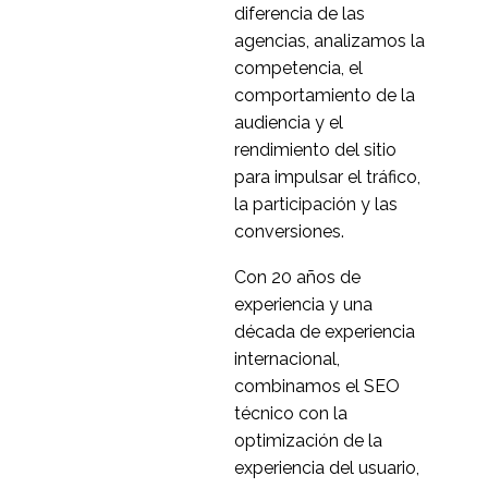
La rentabilidad de la
diferencia de las
usabilidad
agencias, analizamos la
13 Jul 2022
1
competencia, el
Cómo reclutar
comportamiento de la
participantes para la
audiencia y el
29 Ago 2018
0
investigación UX
rendimiento del sitio
Holland & Barrett -
para impulsar el tráfico,
Pruebas de usabilidad
la participación y las
3
del diseño web
conversiones.
adaptable
Cómo utilizar
Con 20 años de
correctamente las
experiencia y una
26 de mayo de 2021
0
plataformas de
década de experiencia
investigación en línea
Investigación de
internacional,
usuarios en Nueva York
combinamos el SEO
17 Abr 2019
1
Todas las empresas
técnico con la
quieren introducirse en
Qué es la investigación
optimización de la
el mercado
de pruebas de
experiencia del usuario,
30 de septiembre de
0
estadounidense... ¿y
usabilidad