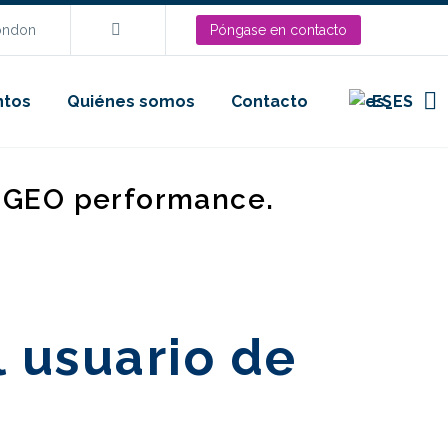
London
Póngase en contacto
ntos
Quiénes somos
Contacto
ES
d GEO performance.
l usuario de