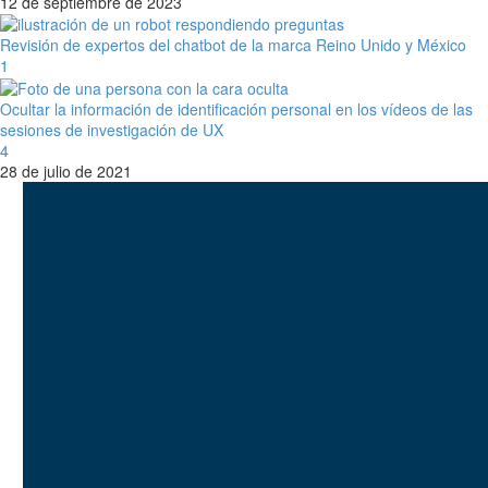
12 de septiembre de 2023
Revisión de expertos del chatbot de la marca Reino Unido y México
1
Ocultar la información de identificación personal en los vídeos de las
sesiones de investigación de UX
4
28 de julio de 2021
Yo soy
Lukasz Zelezny
. En
SEO.Londres
y
UX247.com
A diferencia de
las agencias, analizamos la
competencia, el
comportamiento de la
audiencia y el rendimiento
del sitio para impulsar el
tráfico, la participación y las
conversiones. A diferencia
de las agencias, analizamos
la competencia, el