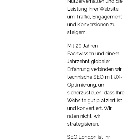
Mobile
Nutzerverhalten und die
Benutzerfreundlichkeit
Leistung Ihrer Website,
28 Apr. 2014
0
und Sicherheit
um Traffic, Engagement
UX-Forschung in
und Konversionen zu
Serbien
steigern.
02 Okt. 2019
1
Mit 20 Jahren
Globale UX Research
Fachwissen und einem
Teilnehmerrekrutierung
Jahrzehnt globaler
28 Okt. 2020
8
nach Markt
Erfahrung verbinden wir
Internationale
technische SEO mit UX-
Nutzerforschung -
Optimierung, um
18. Juli 2016
2
Auswahl der richtigen
sicherzustellen, dass Ihre
Methodik
Internationale UX-
Website gut platziert ist
Personas
und konvertiert. Wir
13. Juli 2016
1
raten nicht, wir
Tools zum Testen der
strategisieren.
mobilen Nutzbarkeit
03 Sep. 2013
2
SEO.London ist Ihr