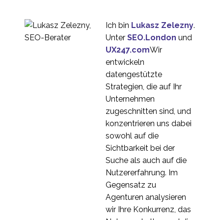
Der Stand der UX in der
Online-
13 März 2019
1
Glücksspielbranche
Ich bin
Lukasz Zelezny
.
5 Tipps für die
Unter
SEO.London
und
Erstellung von
UX247.com
Wir
15 Nov. 2017
0
Customer Journey
entwickeln
Maps
Budgetierung der
datengestützte
internationalen
Strategien, die auf Ihr
27. Juli 2016
3
Nutzerforschung
Unternehmen
Boden -
zugeschnitten sind, und
Nutzerforschung in
konzentrieren uns dabei
3
China
sowohl auf die
Best Practice für Web-
Sichtbarkeit bei der
Chat-
Suche als auch auf die
10 Apr. 2015
1
Benutzererfahrung
Nutzererfahrung. Im
Wie Video die
Gegensatz zu
Benutzererfahrung
Agenturen analysieren
01 Apr. 2015
0
beeinflusst
wir Ihre Konkurrenz, das