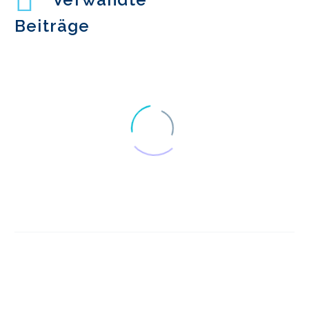
Beiträge
Multiplattform-
Benutzererfahrung
09 Juli 2013
5
UX-Forschung in
Schweden
20 März 2019
1