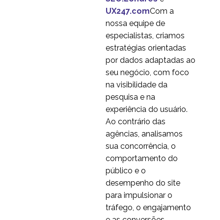
09 abr 2014
1
experiência do usuário
UX247.com
Com a
Usabilidade na Web? O
nossa equipe de
que é e por que você
especialistas, criamos
10 jul 2013
3
precisa fazer isso?
estratégias orientadas
Experiência do usuário
por dados adaptadas ao
de comércio eletrônico
seu negócio, com foco
30 jun 2014
0
? Mega drop downs e
na visibilidade da
dispositivos móveis
Ranking do Google e
pesquisa e na
experiência do usuário
experiência do usuário.
18 nov 2013
0
Ao contrário das
5 Dicas para melhorar o
agências, analisamos
UX de seu site
sua concorrência, o
20 jun 2018
1
comportamento do
Por que os sites para
público e o
celular falham -
desempenho do site
30 jul 2013
4
Problemas de
para impulsionar o
usabilidade móvel
10 Dicas de experiência
tráfego, o engajamento
do usuário para
e as conversões.