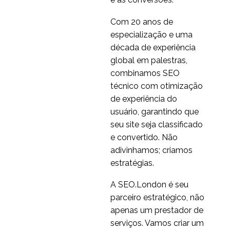
11 jul 2014
2
varejistas on-line
Com 20 anos de
A experiência do
especialização e uma
usuário de não
década de experiência
23 de junho de 2020
1
perturbar precisa
global em palestras,
melhorar
Como o vídeo
combinamos SEO
influencia a experiência
técnico com otimização
01 abr 2015
0
do usuário
de experiência do
Experiência do usuário
usuário, garantindo que
em 2014
seu site seja classificado
29 dez 2014
2
e convertido. Não
Design antecipatório e
adivinhamos; criamos
experiência do usuário
estratégias.
16 atrás 2017
1
Mapeamento da
A SEO.London é seu
Viagem do Cliente
parceiro estratégico, não
01 nov 2017
3
apenas um prestador de
serviços. Vamos criar um