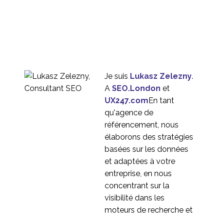
22 octobre 2013
1
UX dans les services
financiers partie 1 -
11 Déc 2019
1
attentes des
utilisateurs
Technologie portable :
L'expérience sociale et
16 Déc 2013
1
l'expérience de
Je suis
Lukasz Zelezny
.
l'utilisateur
Expérience de
A
SEO.London
et
l'utilisateur mobile et
UX247.com
En tant
28 Avr 2014
0
sécurité
qu'agence de
Vidéo et expérience
référencement, nous
utilisateur
élaborons des stratégies
31 octobre 2014
4
basées sur les données
L'expérience utilisateur
et adaptées à votre
en 2014
entreprise, en nous
29 Déc 2014
2
concentrant sur la
Pourquoi la localisation
visibilité dans les
est essentielle à
moteurs de recherche et