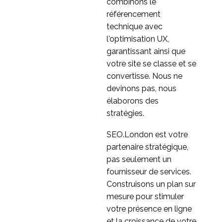
combinons le
16 Juin 2014
1
utilisateur de son site
référencement
web ?
10 conseils en matière
technique avec
d'expérience utilisateur
l'optimisation UX,
11 Juil 2014
2
pour les détaillants en
garantissant ainsi que
ligne
Meilleures pratiques en
votre site se classe et se
matière d'expérience
convertisse. Nous ne
10 Avr 2015
1
utilisateur pour le chat
devinons pas, nous
en ligne
élaborons des
stratégies.
SEO.London est votre
partenaire stratégique,
pas seulement un
fournisseur de services.
Construisons un plan sur
mesure pour stimuler
votre présence en ligne
et la croissance de votre