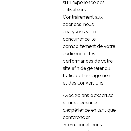
07 Avr 2014
3
l'expérience
sur l'expérience des
internationale des
Comment la vidéo
utilisateurs.
utilisateurs
influence l'expérience
Contrairement aux
01 Avr 2015
0
de l'utilisateur
agences, nous
Ce qui s'est passé dans
analysons votre
le domaine de l'UX
concurrence, le
30 juillet 2020
3
après la crise financière
comportement de votre
de 2007
Recherche sur le
audience et les
parcours de l'utilisateur
performances de votre
0
dans le secteur des
site afin de générer du
services financiers
Lancer son produit sur
trafic, de l'engagement
un marché étranger
et des conversions.
03 janv. 2023
1
Avec 20 ans d'expertise
L'expérience des
et une décennie
utilisateurs du
d'expérience en tant que
23 Juin 2020
1
programme "Ne pas
conférencier
déranger" doit être
M&S est-il allé trop loin
international, nous
améliorée
dans l'expérience