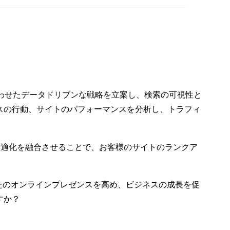
ント
サイズは重要か？
28 11? 2014
1
4
エクス
ローカライゼーション
える影
が国際的なユーザーエ
07 4? 2014
0
3
クスペリエンスの鍵に
Xコンサ
社内のユーザー・エク
なる理由
お知ら
スペリエンス（UX）担
06 8? 2013
7
2
わせたデータドリブンな戦略を立案し、検索の可視性と
当者が感じる不満トッ
クノロ
スの行動、サイトのパフォーマンスを分析し、トラフィ
プ5
ラット
1
ペリエ
の最適化を融合させることで、お客様のサイトのランクア
なたのオンラインプレゼンスを高め、ビジネスの成長を促
すか？