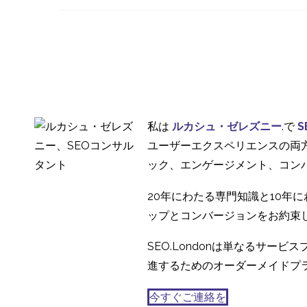
ーザーエクスペリエン
18 11? 2013
0
ス
モバイル検索とユーザ
ーエクスペリエンス
22 10? 2013
1
iPhoneがモバイルユー
ザーエクスペリエンス
02 12? 2013
3
私は
ルカシュ・ゼレズニー
.で
S
の聖杯でない理由
動画とユーザーエクス
ユーザーエクスペリエンスの両
ペリエンス
ック、エンゲージメント、コン
31 10? 2014
4
20年にわたる専門知識と10年
ップとコンバージョンをお約束
SEO.Londonは単なるサ
進するためのオーダーメイドプ
今すぐご連絡を