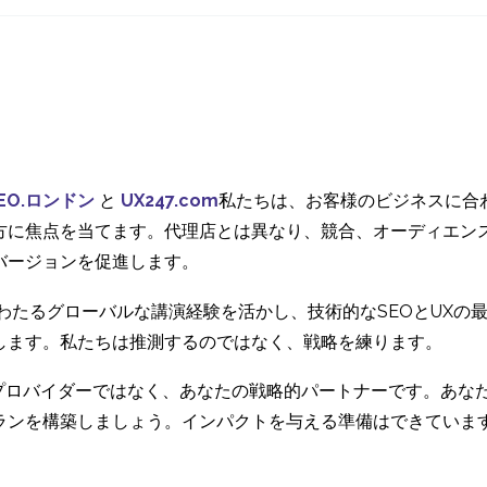
とは？それは何であ
ための5つのヒ
10 7? 2013
20 9? 2017
3
り、なぜそれをする必
国際的なユーザーエク
動画がユーザー
要があるのでしょう
スペリエンステストの
ペリエンスに与
か？
06 1? 2014
01 4? 2015
3
ための5つのヒント
響
ユーザーナビゲーショ
フリーランスU
ンの改善
ルタント募集の
09 7? 2024
16 7? 2013
2
EO.ロンドン
と
UX247.com
私たちは、お客様のビジネスに合
せ
モバイルメニューのユ
ウェアラブルテ
方に焦点を当てます。代理店とは異なり、競合、オーディエン
ーザビリティ
ジーとマルチプ
バージョンを促進します。
25 6? 2014
09 5? 2014
0
フォームエクス
にわたるグローバルな講演経験を活かし、技術的なSEOとUX
ンス
します。私たちは推測するのではなく、戦略を練ります。
ービスプロバイダーではなく、あなたの戦略的パートナーです。あ
ランを構築しましょう。インパクトを与える準備はできていま