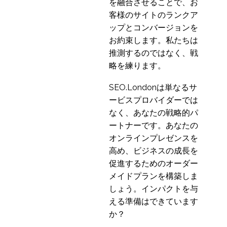
を融合させることで、お
キングにおける文化の
客様のサイトのランクア
12 8? 2020
5
違いへの対応
ップとコンバージョンを
Blurred Lines ?スマート
お約束します。私たちは
フォン、タブレットの
推測するのではなく、戦
18 8? 2014
3
ユーザーエクスペリエ
略を練ります。
ンス
レスポンシブWebデザ
インの5つのユーザーエ
SEO.Londonは単なるサ
25 11? 2013
2
クスペリエンスの限界
ービスプロバイダーでは
より良いUXデザインの
なく、あなたの戦略的パ
ための5つのヒント
ートナーです。あなたの
20 9? 2017
1
オンラインプレゼンスを
中国におけるユーザビ
高め、ビジネスの成長を
リティ・テストの詳細
促進するためのオーダー
03 10? 2016
2
メイドプランを構築しま
オンラインギャンブル
しょう。インパクトを与
業界におけるUXのあり
える準備はできています
13 3? 2019
1
方
か？