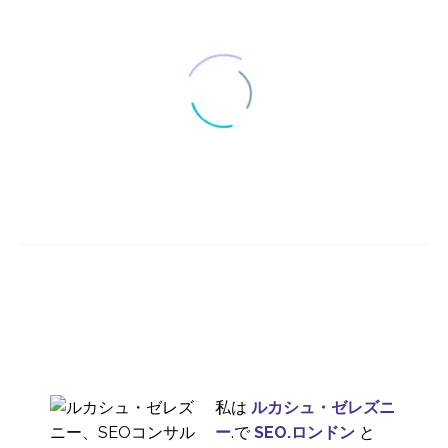
国際的なオンラインリ
サーチツール
22 6? 2015
3
オンラインバンキング
におけるユーザーセン
24 4? 2019
5
トリックデザイン
国際的なユーザーテス
トの前にローカライズ
09 11? 2016
3
が必要な理由
私は
ルカシュ・ゼレズニ
国際的なユーザー調査
ー
.で
SEO.ロンドン
と