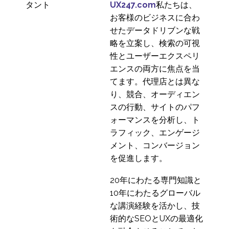
のリソーシング
UX247.com
私たちは、
20 7? 2016
1
お客様のビジネスに合わ
iPhoneがモバイルユー
せたデータドリブンな戦
ザーエクスペリエンス
略を立案し、検索の可視
02 12? 2013
3
の聖杯でない理由
性とユーザーエクスペリ
国際的なユーザー調査
エンスの両方に焦点を当
（その2）
てます。代理店とは異な
31 10? 2018
1
り、競合、オーディエン
ウェアラブルテクノロ
スの行動、サイトのパフ
ジーとマルチプラット
ォーマンスを分析し、ト
09 5? 2014
1
フォームエクスペリエ
ラフィック、エンゲージ
ンス
ユーザー・エクスペリ
メント、コンバージョン
エンス（UX）における
を促進します。
19 6? 2024
3
モダリティ
20年にわたる専門知識と
情報アーキテクチャの
10年にわたるグローバル
ベストプラクティス
な講演経験を活かし、技
28 11? 2018
1
術的なSEOとUXの最適化
グローバルベンチマー