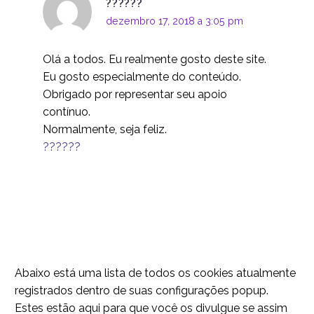
??????
16 maio 2018
1
dezembro 17, 2018 a 3:05 pm
Projetando para a
população envelhecida
Olá a todos. Eu realmente gosto deste site.
24 jan 2018
1
Eu gosto especialmente do conteúdo.
UX Design para
Obrigado por representar seu apoio
comportamento
contínuo.
16 em 2019
0
imprevisto
Normalmente, seja feliz.
ROI do design UX
??????
19 jul 2023
1
Design de UX de SaaS
eficaz para
26 de junho de 2024
2
plataformas de SaaS
Um Guia para MVP em
UX Design
Abaixo está uma lista de todos os cookies atualmente
05 conjunto 2018
0
registrados dentro de suas configurações popup.
Você está prestando
Estes estão aqui para que você os divulgue se assim
atenção?