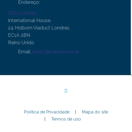
Endereço:
SEO.Londres
International House,
24 Holborn Viaduct Londres,
EC1A 2BN
Reino Unido
Email:
lukasz@zelezny.co.uk
Política de Privacidade
Mapa do site
Termos de uso