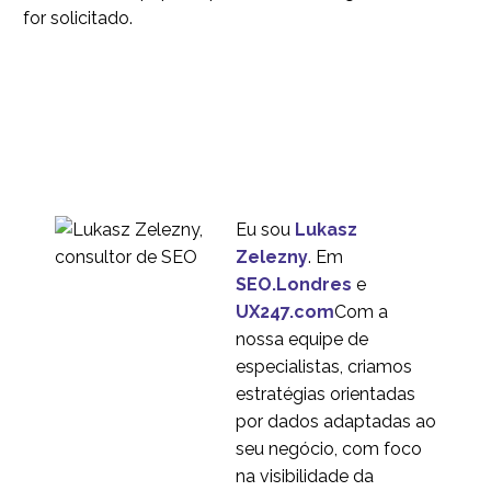
for solicitado.
09 em 2019
1
Como usar os ícones
em UX Design
20 de fevereiro de 2019
0
Como implementar
com sucesso o Agile
28 mar 2018
0
UX
UX Design e Segurança
Eu sou
Lukasz
04 dez 2019
0
Zelezny
. Em
SEO.Londres
e
Inteligência artificial (IA)
UX247.com
Com a
e design UX
nossa equipe de
10 jan 2018
0
especialistas, criamos
Os prós e contras dos
estratégias orientadas
métodos de
por dados adaptadas ao
23 maio 2018
0
Prototipagem UX
seu negócio, com foco
na visibilidade da