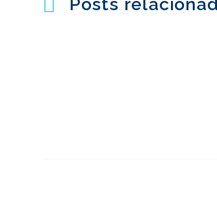
Posts relaciona
Como recrutar
participantes para a UX
29 atrás 2018
0
Research
Holland & Barrett -
Teste de usabilidade
3
do design responsivo
Pesquisa de