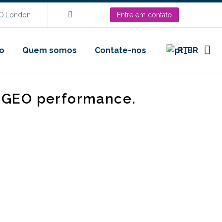
EO.London
Entre em contato
o
Quem somos
Contate-nos
PT
d GEO performance.