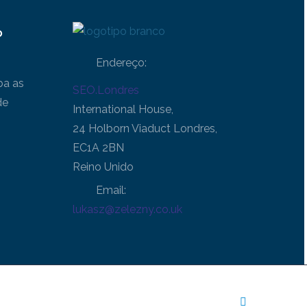
o
Endereço:
ba as
SEO.Londres
de
International House,
24 Holborn Viaduct Londres,
EC1A 2BN
Reino Unido
Email:
lukasz@zelezny.co.uk