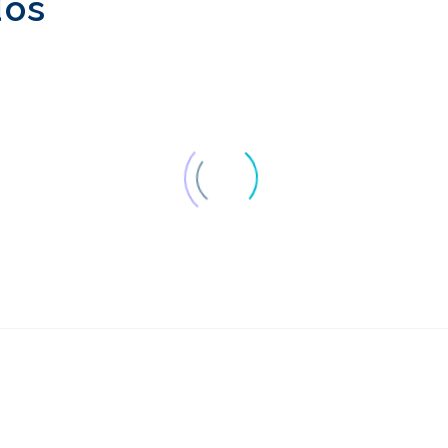
dos
Teste de usabilidade da
UX Pesquisa na
Intranet
Alemanha
05 conjunto 2016
27 mar 2019
1
Eliminando as
Empréstimos L
diferenças culturais ao
seu Futuro Onli
12 atrás 2020
5
fazer uma marcação
Teste de usabilidade
A importância 