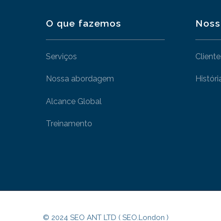
O que fazemos
Noss
Serviços
Cliente
Nossa abordagem
Históri
Alcance Global
Treinamento
© 2024 SEO ANT LTD ( SEO.London )