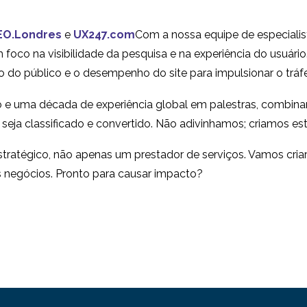
global
sem moderação
resultados obs
03 maio 2017
03 atrás 2016
1
EO.Londres
e
UX247.com
Com a nossa equipe de especialis
nos testes de
Pesquisa de usuários
Experiência de p
foco na visibilidade da pesquisa e na experiência do usuário
usabilidade
internacionais - Olhe
Teste de usabil
 do público e o desempenho do site para impulsionar o tráf
31 jul 2019
28 conjunto 2016
0
para as cidades e não
China
 e uma década de experiência global em palestras, combin
para os países
e seja classificado e convertido. Não adivinhamos; criamos est
tratégico, não apenas um prestador de serviços. Vamos cri
s negócios. Pronto para causar impacto?