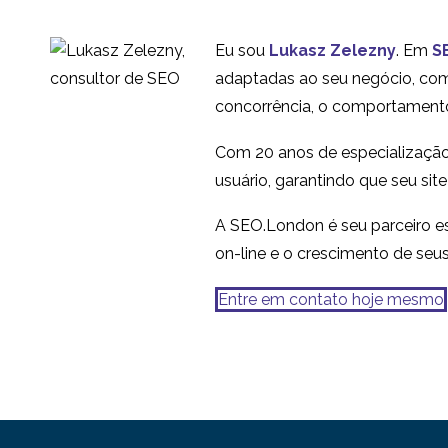
da Web
experiência do usuário -
16 jun 2021
2
Eu sou
Lukasz Zelezny
. Em
S
Qual é o produto final
Avaliação da
adaptadas ao seu negócio, com 
se não houver um
usabilidade de uma
concorrência, o comportamento
relatório?
3
plataforma de troca de
Com 20 anos de especialização
criptogramas
usuário, garantindo que seu sit
A SEO.London é seu parceiro es
on-line e o crescimento de seu
Entre em contato hoje mesmo