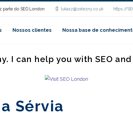
z parte do SEO.London
lukasz@zelezny.co.uk
https://S
s
Nossos clientes
Nossa base de conheciment
ny. I can help you with SEO an
a Sérvia