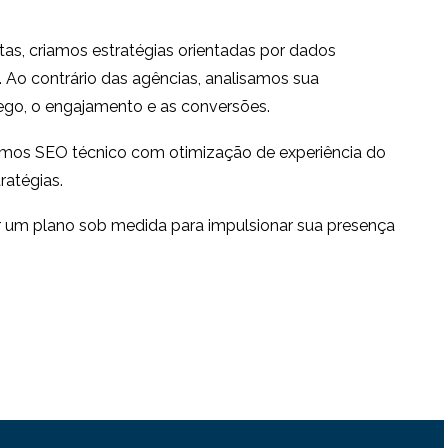
ervados
Rápida para Usuários
19 em 2016
1
0
tas, criamos estratégias orientadas por dados
rojeto -
. Ao contrário das agências, analisamos sua
idade na
ego, o engajamento e as conversões.
1
amos SEO técnico com otimização de experiência do
ratégias.
ar um plano sob medida para impulsionar sua presença