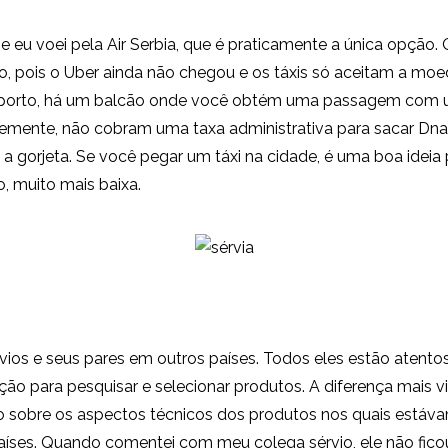
e eu voei pela Air Serbia, que é praticamente a única opção.
o, pois o Uber ainda não chegou e os táxis só aceitam a moe
roporto, há um balcão onde você obtém uma passagem com u
emente, não cobram uma taxa administrativa para sacar Dnar?
do a gorjeta. Se você pegar um táxi na cidade, é uma boa ideia
to, muito mais baixa.
vios e seus pares em outros países. Todos eles estão aten
ão para pesquisar e selecionar produtos. A diferença mais vi
o sobre os aspectos técnicos dos produtos nos quais estáv
países. Quando comentei com meu colega sérvio, ele não fi