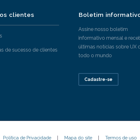
os clientes
Boletim informativ
Assine nosso boletim
s
informativo mensal e rece
últimas notícias sobre UX 
as de sucesso de clientes
todo o mundo
Cadastre-se
Política de Privacidade
Mapa do site
Termos de uso