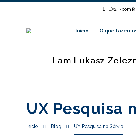
UX247.com fa
Início
O que fazemo
I am Lukasz Zelez
UX Pesquisa n
Início
Blog
UX Pesquisa na Sérvia