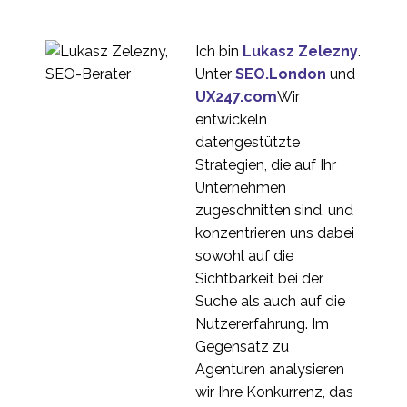
Was ist Usability-
Testing Forschung
30 Sep. 2022
0
Ich bin
Lukasz Zelezny
.
Verbesserung der
Unter
SEO.London
und
Benutzerfreundlichkeit
UX247.com
Wir
18 Juli 2018
0
von Online-Formularen
entwickeln
Usability-Tests für die
datengestützte
Hypotheken-Journey
Strategien, die auf Ihr
05 Apr. 2017
0
Unternehmen
Neuer eGuide zur
zugeschnitten sind, und
eCommerce-
konzentrieren uns dabei
20 Jan. 2021
1
Taxonomie und den
sowohl auf die
Auswirkungen auf die
Wie Sie die
Sichtbarkeit bei der
Konversion
Benutzerfreundlichkeit
Suche als auch auf die
21 Nov. 2018
0
Ihrer App verbessern
Nutzererfahrung. Im
können
10 Tipps zur
Gegensatz zu
Benutzerfreundlichkeit
Agenturen analysieren
11. Juli 2014
2
für Online-Händler
wir Ihre Konkurrenz, das