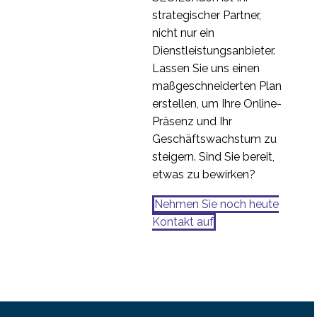
von Online-Spielen
Prüfung der
strategischer Partner,
Benutzerfreundlichkeit
nicht nur ein
22 März 2017
0
von Formularen
Dienstleistungsanbieter.
Lassen Sie uns einen
maßgeschneiderten Plan
erstellen, um Ihre Online-
Präsenz und Ihr
Geschäftswachstum zu
steigern. Sind Sie bereit,
etwas zu bewirken?
Nehmen Sie noch heute
Kontakt auf