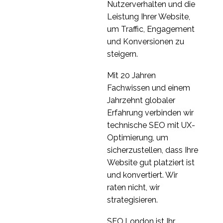
Die
Nutzerverhalten und die
Benutzerfreundlichkeit
Leistung Ihrer Website,
25. Juni 2014
0
von mobilen Menüs
um Traffic, Engagement
UX-Design für E-
und Konversionen zu
Commerce-Websites
steigern.
23 Jan. 2019
0
Mit 20 Jahren
Wird Covid-19 eine
Fachwissen und einem
neue Normalität für
Jahrzehnt globaler
15 Apr. 2020
3
Online-UX schaffen?
Erfahrung verbinden wir
Boden -
technische SEO mit UX-
Nutzerforschung in
Optimierung, um
3
China
sicherzustellen, dass Ihre
TV-on-Demand-Apps?
Website gut platziert ist
Wer gewinnt bei der
und konvertiert. Wir
05 Mai 2014
0
Benutzerfreundlichkeit?
raten nicht, wir
Es ist eine ganz andere
strategisieren.
Sprache -
05 Jan. 2015
0
Benutzerfreundlichkeit
SEO.London ist Ihr