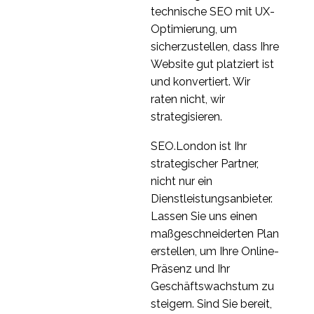
technische SEO mit UX-
einen Mehrwert schafft
Benutzerfreundlichkeit
Optimierung, um
21 Nov. 2018
0
Ihrer App verbessern
sicherzustellen, dass Ihre
können
Die
Website gut platziert ist
Benutzerfreundlichkeit
und konvertiert. Wir
25. Juni 2014
0
von mobilen Menüs
raten nicht, wir
Prüfung der
strategisieren.
Benutzerfreundlichkeit
22 März 2017
0
von Formularen
SEO.London ist Ihr
Usability-Tests für die
strategischer Partner,
Hypotheken-Journey
nicht nur ein
05 Apr. 2017
0
Dienstleistungsanbieter.
Lassen Sie uns einen
maßgeschneiderten Plan
erstellen, um Ihre Online-
Präsenz und Ihr
Geschäftswachstum zu
steigern. Sind Sie bereit,