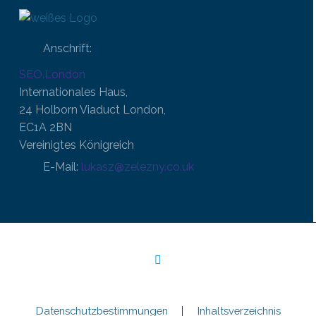
Anschrift:
SEO.London
Internationales Haus,
24 Holborn Viaduct London,
EC1A 2BN
Vereinigtes Königreich
E-Mail:
lukasz@zelezny.co.uk
Datenschutzbestimmungen
Inhaltsverzeichnis