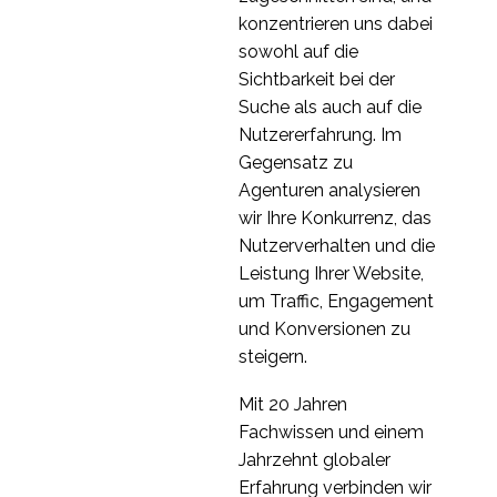
mehreren Bildschirmen
konzentrieren uns dabei
15 Okt. 2013
1
sowohl auf die
Was nach der
Sichtbarkeit bei der
Finanzkrise 2007 im
Suche als auch auf die
30. Juli 2020
3
Bereich UX geschah
Nutzererfahrung. Im
Verbesserung der
Gegensatz zu
Benutzerfreundlichkeit
Agenturen analysieren
18 Juli 2018
0
von Online-Formularen
wir Ihre Konkurrenz, das
Benutzerfreundlichkeit
Nutzerverhalten und die
und Psychologie
Leistung Ihrer Website,
11 Sep. 2019
0
um Traffic, Engagement
und Konversionen zu
Korb Usability-Tests
steigern.
29 März 2017
0
Mit 20 Jahren
Optimierung der
Fachwissen und einem
Konversion: 5 Wege,
Jahrzehnt globaler
03 Juli 2013
5
wie
Erfahrung verbinden wir
Benutzerfreundlichkeit
Wie Sie die