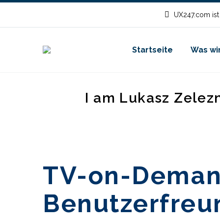
UX247.com ist
Startseite
Was wir
I am Lukasz Zelez
TV-on-Demand
Benutzerfreun