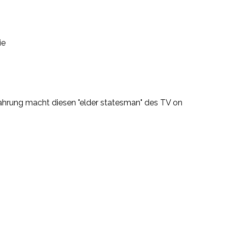
ie
fahrung macht diesen "elder statesman" des TV on