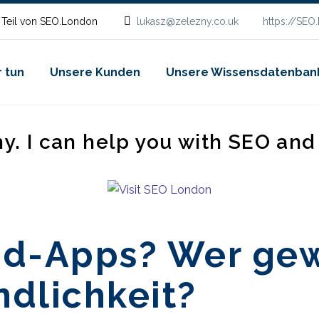
 Teil von SEO.London
lukasz@zelezny.co.uk
https://SEO
 tun
Unsere Kunden
Unsere Wissensdatenban
ny. I can help you with SEO an
-Apps? Wer gewi
dlichkeit?