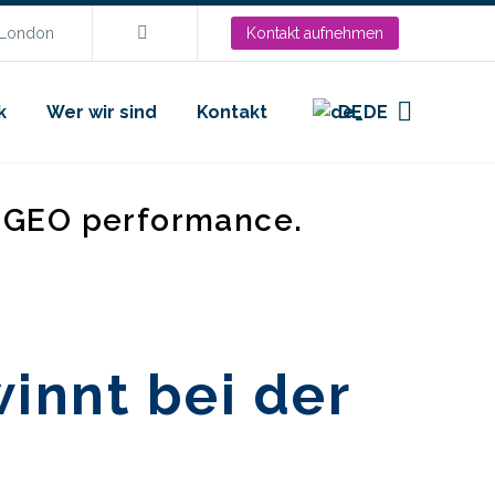
.London
Kontakt aufnehmen
k
Wer wir sind
Kontakt
DE
d GEO performance.
nnt bei der