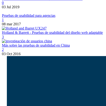
0
03 Jul 2019
Pruebas de usabilidad para agencias
1
08 mar 2017
Holland & Barrett - Pruebas de usabilidad del diseño web adaptable
3
Más sobre las pruebas de usabilidad en China
2
03 Oct 2016
Yo soy
Lukasz Zelezny
.
En
SEO.Londres
y
UX247.com
A diferencia
de las agencias,
analizamos la
competencia, el
comportamiento de la
audiencia y el rendimiento
del sitio para impulsar el