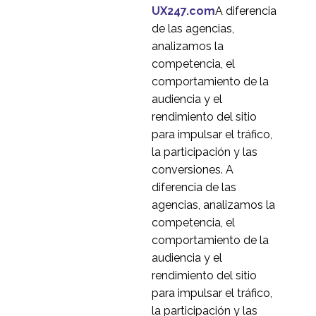
08 mar 2017
1
UX247.com
A diferencia
2020 - El año en que la
de las agencias,
investigación UX
analizamos la
06 Ene 2021
3
remota alcanzó la
competencia, el
mayoría de edad
Cómo ver las pruebas
comportamiento de la
de usabilidad sin un
audiencia y el
10 de mayo de 2017
0
centro de investigación
rendimiento del sitio
Holland & Barrett -
para impulsar el tráfico,
Pruebas de usabilidad
la participación y las
3
del diseño web
conversiones. A
adaptable
Las múltiples caras de
diferencia de las
las pruebas de
agencias, analizamos la
15 mar 2017
1
usabilidad
competencia, el
¿Visión a distancia? 5
comportamiento de la
consejos para hacerlo
audiencia y el
19 Ene 2015
1
bien
rendimiento del sitio
Investigación UX en
para impulsar el tráfico,
Serbia
la participación y las