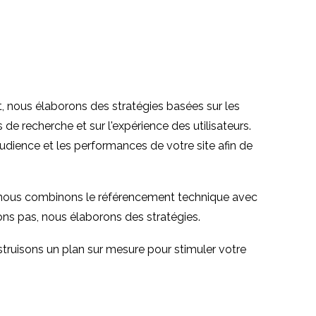
tes web
Tests d'utilisabilité du
nt -
Responsive Web
26 Avr 2017
4
1
isabilité
Design
en
Tests de convivialité
formatifs et sommatifs
15 Fév 2017
1
1
 nous élaborons des stratégies basées sur les
es
de recherche et sur l'expérience des utilisateurs.
vés
ience et les performances de votre site afin de
1
l, nous combinons le référencement technique avec
nons pas, nous élaborons des stratégies.
truisons un plan sur mesure pour stimuler votre