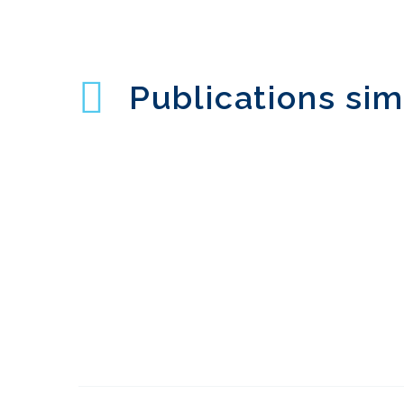
Publications sim
2020 - L'année de la
maturité de la
06 janv. 2021
3
recherche UX à