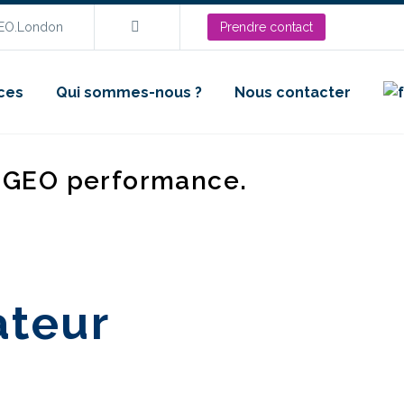
SEO.London
Prendre contact
ces
Qui sommes-nous ?
Nous contacter
d GEO performance.
ateur