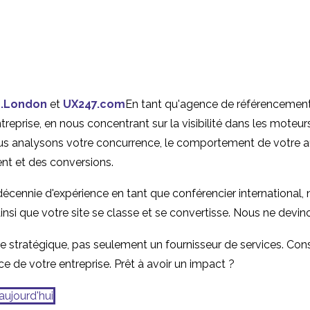
Ce qu'un avis d'expert
Pourquoi les si
ne vous dira pas
mobiles échoue
14 septembre 2016
30 juillet 2013
0
Problèmes d'util
Outils de test
Recherche UX 
mobile
d'utilisabilité mobile
Serbie
03 Sep 2013
02 Oct 2019
2
.London
et
UX247.com
En tant qu'agence de référencement,
Les coûts cachés des
L'importance d
eprise, en nous concentrant sur la visibilité dans les moteurs 
tests d'utilisabilité
résultats obser
s analysons votre concurrence, le comportement de votre aud
19 septembre 2016
03 Août 2016
0
internationaux
dans les tests
ent et des conversions.
d'utilisabilité
 décennie d'expérience en tant que conférencier internationa
ainsi que votre site se classe et se convertisse. Nous ne devi
 stratégique, pas seulement un fournisseur de services. Cons
ce de votre entreprise. Prêt à avoir un impact ?
aujourd'hui