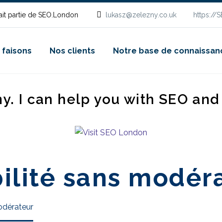
it partie de SEO.London
lukasz@zelezny.co.uk
https://
 faisons
Nos clients
Notre base de connaissan
ny. I can help you with SEO an
abilité sans modér
modérateur