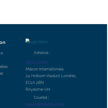
ion
Adresse :
re
SEO.London
elles
Maison internationale,
r.
24 Holborn Viaduct Londres,
EC1A 2BN
Royaume-Uni
Courriel :
lukasz@zelezny.co.uk