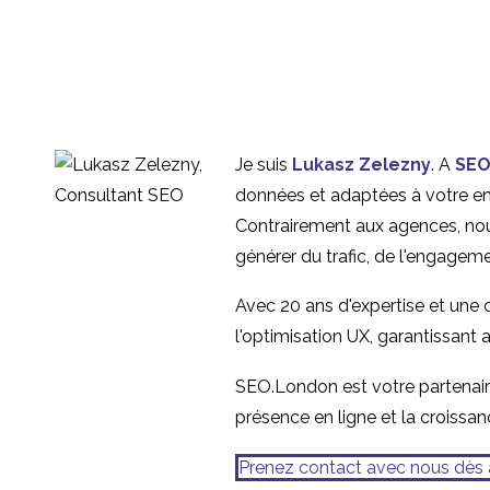
Plus d'informations sur
distance
les tests d'utilisabilité
03 Oct 2016
2
en Chine
Recherche d'utilisateurs
en laboratoire ou à
23 Juin 2014
1
Je suis
Lukasz Zelezny
. A
SEO
distance ? Lequel
Top 5 des frustrations
données et adaptées à votre entr
choisir ?
des praticiens internes
Contrairement aux agences, nou
06 Août 2013
2
de l'expérience
générer du trafic, de l'engagem
utilisateur (UX)
Avec 20 ans d'expertise et une
l'optimisation UX, garantissant 
SEO.London est votre partenaire
présence en ligne et la croissan
Prenez contact avec nous dès 