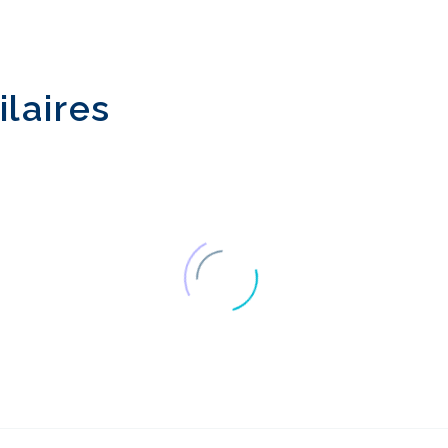
ilaires
Prototype de logiciel
Le retour sur
pour les tests
investissement
01 Août 2016
13 Juil 2022
0
d'utilisabilité
l'utilisabilité