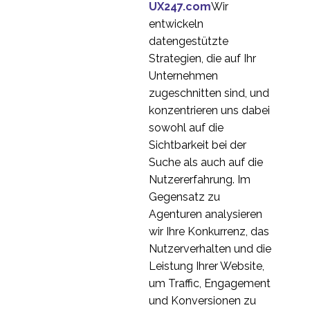
Entwicklung nicht für
UX247.com
Wir
13 Aug. 2013
0
Usability Reviews
entwickeln
stoppen sollten
Mein Konto Usability-
datengestützte
Tests
Strategien, die auf Ihr
12 Apr. 2017
0
Unternehmen
Wann werden wir ins
zugeschnitten sind, und
Usability-Labor
konzentrieren uns dabei
05 Mai 2021
1
zurückkehren?
sowohl auf die
Die Bedeutung von
Sichtbarkeit bei der
beobachteten
Suche als auch auf die
03 Aug. 2016
1
Ergebnissen bei
Nutzererfahrung. Im
Usability-Tests
Prüfung der
Gegensatz zu
Benutzerfreundlichkeit
Agenturen analysieren
12 Sep. 2016
0
im elektronischen
wir Ihre Konkurrenz, das
Handel
Wie man Online-
Nutzerverhalten und die
Rechercheplattformen
Leistung Ihrer Website,
26 Mai 2021
0
richtig nutzt
um Traffic, Engagement
Vertrauen in Ihren
und Konversionen zu