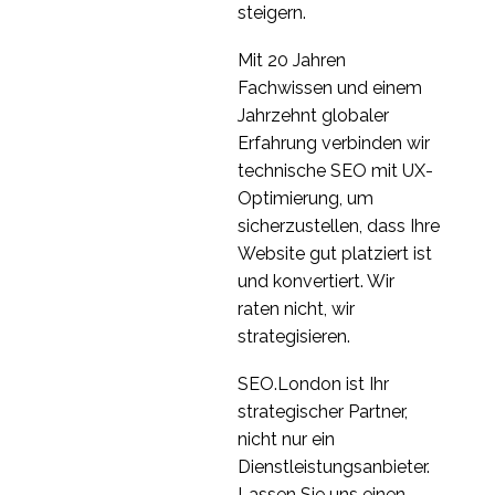
Usability-Moderator
steigern.
07 Sep. 2016
0
Mit 20 Jahren
Moderierte Ferntests
Fachwissen und einem
zur
Jahrzehnt globaler
27 Juni 2018
0
Benutzerfreundlichkeit
Erfahrung verbinden wir
Intranet-
technische SEO mit UX-
Benutzbarkeitstests
Optimierung, um
05 Sep. 2016
1
sicherzustellen, dass Ihre
Don?t make me Click?
Website gut platziert ist
Tablet User Experience
und konvertiert. Wir
16. Juli 2014
0
raten nicht, wir
Wie man Teilnehmer für
strategisieren.
UX-Forschung rekrutiert
29 Aug. 2018
0
SEO.London ist Ihr
Wie man Remote
strategischer Partner,
Usability-Tests
nicht nur ein
04 Juli 2018
1
durchführt
Dienstleistungsanbieter.
Lassen Sie uns einen