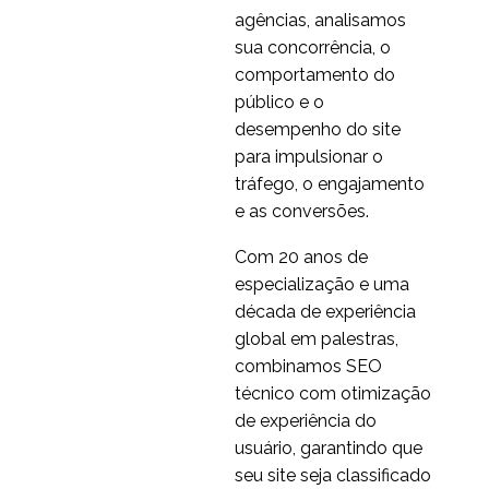
experiência do usuário
Projeto centrado no
agências, analisamos
usuário em bancos
sua concorrência, o
24 abr 2019
5
online
comportamento do
Como melhorar seu UX
público e o
móvel
desempenho do site
31 jan 2018
2
para impulsionar o
Melhorar a navegação
tráfego, o engajamento
do usuário
e as conversões.
09 jul 2024
2
Com 20 anos de
Experiência do usuário
especialização e uma
em 2014
década de experiência
29 dez 2014
2
global em palestras,
O iPhone não é igual a
combinamos SEO
usabilidade móvel
técnico com otimização
29 em 2013
1
de experiência do
Design antecipatório e
usuário, garantindo que
experiência do usuário
seu site seja classificado
16 atrás 2017
1