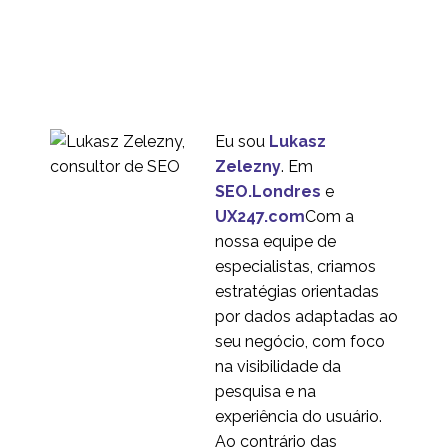
5 Dicas para testes de
experiência
06 jan 2014
3
internacional do usuário
Usando um
Smartphone para
12 mar 2014
1
Estudos de Diário de
Eu sou
Lukasz
Experiência do Usuário
UX de plataformas de
Zelezny
. Em
moedas criptográficas
SEO.Londres
e
11 de junho de 2019
4
UX247.com
Com a
Abandono da cesta de
nossa equipe de
comércio eletrônico e
especialistas, criamos
09 abr 2014
1
experiência do usuário
estratégias orientadas
Ferramentas móveis
por dados adaptadas ao
para teste de
seu negócio, com foco
03 conjunto 2013
2
usabilidade
na visibilidade da
A diferença entre
pesquisa e na
pesquisa de mercado e
experiência do usuário.
25 maio 2015
6
pesquisa de
Ao contrário das