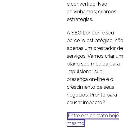
e convertido. Não
Quão simples é muito
adivinhamos; criamos
simples? UX e UIs
estratégias.
20 jan 2014
1
simples
Tecnologia Vestível:
A SEO.London é seu
Ergonomia ou
parceiro estratégico, não
27 jun 2014
0
Usabilidade?
apenas um prestador de
serviços. Vamos criar um
plano sob medida para
impulsionar sua
presença on-line e o
crescimento de seus
negócios. Pronto para
causar impacto?
Entre em contato hoje
mesmo