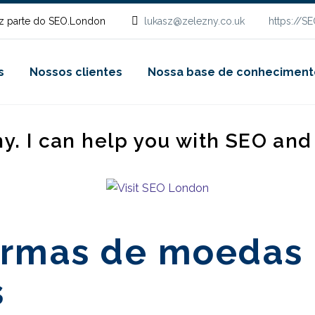
z parte do SEO.London
lukasz@zelezny.co.uk
https://S
s
Nossos clientes
Nossa base de conheciment
ny. I can help you with SEO an
ormas de moedas
s