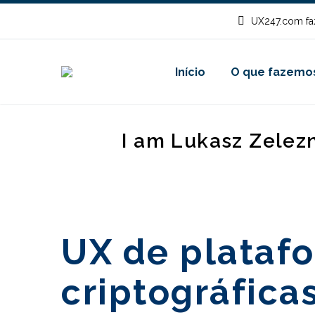
UX247.com fa
Início
O que fazemo
I am Lukasz Zelez
UX de plataf
criptográfica