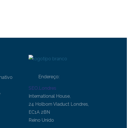
Endereço:
mativo
SEO.Londres
o
International House,
24 Holborn Viaduct Londres,
EC1A 2BN
Reino Unido