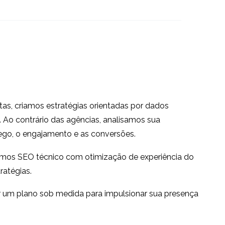
os
UX Desafios do AR
27 conjunto 2017
1
0
Conceitos errôneos
comuns de UX
19 dez 2018
3
iência
Onde o Blackberry deu
or
errado com a Mobile
07 jul 2014
1
3
User Experience?
tas, criamos estratégias orientadas por dados
e não é
5 Dicas para um melhor
. Ao contrário das agências, analisamos sua
riência
design UX
ego, o engajamento e as conversões.
20 conjunto 2017
3
1
el
amos SEO técnico com otimização de experiência do
ratégias.
ar um plano sob medida para impulsionar sua presença