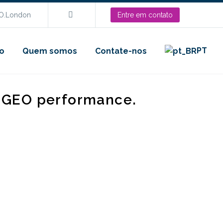
EO.London
Entre em contato
PT
o
Quem somos
Contate-nos
d GEO performance.