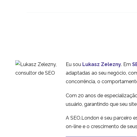
Melhorar a navegação
do usuário
09 jul 2024
2
Experiência do usuário
em 2014
29 dez 2014
2
Eu sou
Lukasz Zelezny
. Em
S
Lançando seu produto
adaptadas ao seu negócio, com 
em um mercado
concorrência, o comportamento
03 jan 2023
1
estrangeiro
Top 5 Frustrações para
Com 20 anos de especialização
Praticantes de
usuário, garantindo que seu sit
06 atrás 2013
2
Experiência do Usuário
A SEO.London é seu parceiro es
Interno (UX)
on-line e o crescimento de seu