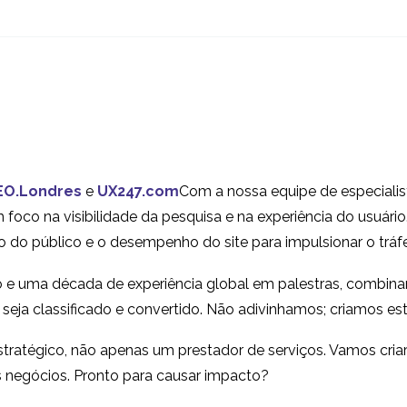
Oportunidades para
A usabilidade d
Consultores Freelance
menus móveis
16 jul 2013
25 jun 2014
7
UX
Vídeo e experiência do
Web Chat Exper
usuário
do usuário Melh
31 em 2014
10 abr 2015
4
prática
EO.Londres
e
UX247.com
Com a nossa equipe de especialis
Usabilidade na Web? O
Por que o iPhon
foco na visibilidade da pesquisa e na experiência do usuário
que é e por que você
o Graal da expe
 do público e o desempenho do site para impulsionar o tráf
10 jul 2013
02 dez 2013
3
precisa fazer isso?
do usuário móv
Smartphones ? O
 e uma década de experiência global em palestras, combin
tamanho é importante?
e seja classificado e convertido. Não adivinhamos; criamos est
28 nov 2014
4
tratégico, não apenas um prestador de serviços. Vamos cri
s negócios. Pronto para causar impacto?