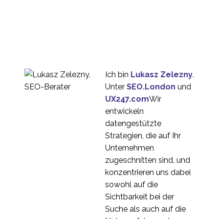
3
Zurück-Tasten und
Benutzererwartung
06 Jan. 2016
0
Warum die Vor-Ort-
Suche für das mobile
11 Nov. 2015
0
Nutzererlebnis so
Ich bin
Lukasz Zelezny
.
wichtig ist
Der ROI der Website-
Unter
SEO.London
und
Benutzerfreundlichkeit
UX247.com
Wir
18. Juli 2014
0
entwickeln
Markieren Sie Ihre
datengestützte
eigenen
Strategien, die auf Ihr
12 Jan. 2015
0
Hausaufgaben?
Unternehmen
Bereitstellung der
zugeschnitten sind, und
richtigen Online-
konzentrieren uns dabei
03 Feb. 2016
0
Umgebung
sowohl auf die
Auswirkungen des
Sichtbarkeit bei der
Smartphone-Designs
Suche als auch auf die