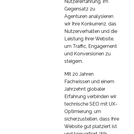
30. Juli 2014
1
auf die
Nutzererfahrung. Im
Benutzerfreundlichkeit
Schulung Ihrer
Gegensatz zu
von Websites
Benutzer
Agenturen analysieren
25 Jan. 2016
0
wir Ihre Konkurrenz, das
Aufgabenbasierte
Nutzerverhalten und die
Forschung: Der Weg in
Leistung Ihrer Website,
25 Apr. 2014
1
die Zukunft für die
um Traffic, Engagement
Benutzerfreundlichkeit
Die 8 Prinzipien der
und Konversionen zu
von Websites
Informationsarchitektur
steigern.
05 Dez. 2018
0
Mit 20 Jahren
Fachwissen und einem
Jahrzehnt globaler
Erfahrung verbinden wir
technische SEO mit UX-
Optimierung, um
sicherzustellen, dass Ihre
Website gut platziert ist
und konvertiert. Wir